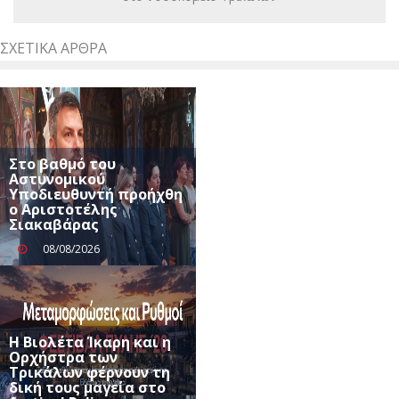
ΣΧΕΤΙΚΆ ΆΡΘΡΑ
Στο βαθμό του
Αστυνομικού
Υποδιευθυντή προήχθη
ο Αριστοτέλης
Σιακαβάρας
08/08/2026
Η Βιολέτα Ίκαρη και η
Ορχήστρα των
Τρικάλων φέρνουν τη
δική τους μαγεία στο