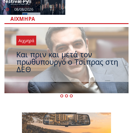
festival Pyli
08/08/2026
ΑΙΧΜΗΡΆ
Αιχμηρά
Έρχεται νέο ισχυρό κύμα
ζέστης με 40 βαθμούς Κελσίου
– Ο καιρός έως τον
Δεκαπενταύγουστο