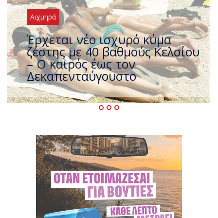
Αιχμηρά
Άφαντος ο Τσίπρας… την ώρα
που η χώρα καίγεται