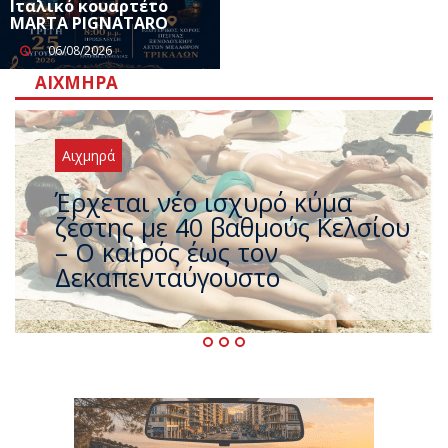
Ιταλικό κουαρτέτο
MARTA PIGNATARO
06/08/2026
ΑΙΧΜΗΡΆ
Αιχμηρά
Άφαντος ο Τσίπρας… την ώρα
που η χώρα καίγεται