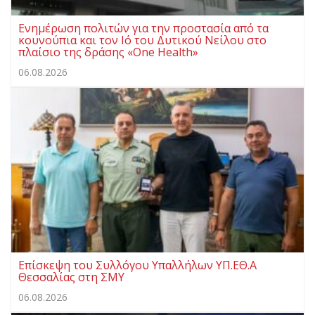
Ενημέρωση πολιτών για την προστασία από τα
κουνούπια και τον Ιό του Δυτικού Νείλου στο
πλαίσιο της δράσης «One Health»
06.08.2026
Επίσκεψη του Συλλόγου Υπαλλήλων ΥΠ.ΕΘ.Α
Θεσσαλίας στη ΣΜΥ
06.08.2026