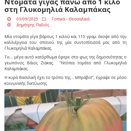
Ντομάτα γίγας πάνω από 1 κιλό
στη Γλυκομηλιά Καλαμπάκας
03/09/2025
Τοπικά - Θεσσαλικά
Δημήτρης Παδιός
Μία ντομάτα γίγα βάρους 1 κιλού και 115 γραμ. έκοψε από την
καλλιέργεια του σπιτιού της μία συντοπίτισσά μας από τη
Γλυκομηλιά Καλαμπάκας.
Το… μέγα αυτό κατόρθωμα έφερε στο φως της δημοσιότητας ο
γεωπόνος Βάιος Ζιάκας. “Ντόπια τομάτα από Γλυκομηλιά
Καλαμπάκας.
Η κυρά Βασιλική έχει το τρόπο της… Μπράβο!”, έγραψε σε μέσο
κοινωνικής δικτύωσης.