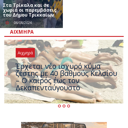
Στα Τρίκαλα και σε
χωριά οι παρεμβάσεις
του Δήμου Τρικκαίων
06/08/2026
ΑΙΧΜΗΡΆ
Αιχμηρά
Άφαντος ο Τσίπρας… την ώρα
που η χώρα καίγεται