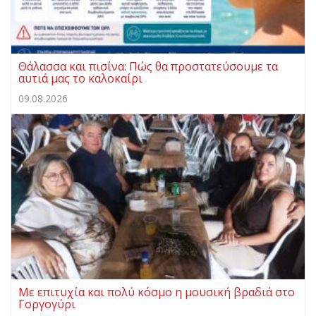
Θάλασσα και πισίνα: Πώς θα προστατεύσουμε τα
αυτιά μας το καλοκαίρι
09.08.2026
Με επιτυχία και πολύ κόσμο η μουσική βραδιά στο
Γοργογύρι