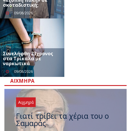
σκοταδιστική;
09/08/2026
Συνελήφθη 23χρονος
στα Τρίκαλα με
ναρκωτικά
09/08/2026
ΑΙΧΜΗΡΆ
Αιχμηρά
Ξαναχτύπησαν