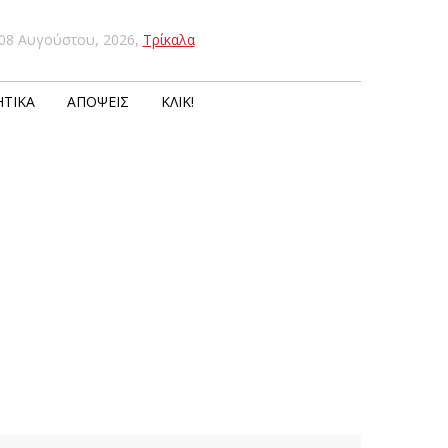
08 Αυγούστου, 2026
,
Τρίκαλα
ΤΙΚΆ
ΑΠΌΨΕΙΣ
ΚΛΙΚ!