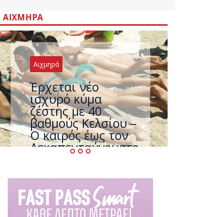
ΑΙΧΜΗΡΆ
Αιχμηρά
Άφαντος ο
Τσίπρας… την ώρα
που η χώρα
καίγεται