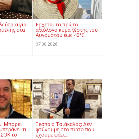
λεύτρια για
Ερχεται το πρώτο
ωμένης στα
αξιόλογο κύμα ζέστης του
Αυγούστου έως 40°C
07.08.2026
υ: Μπορεί
Ξεσπά ο Τσιάκαλος: Δεν
μπεράνει τι
φτύνουμε στο πιάτο που
ΑΣΟΚ το
έχουμε φάει…