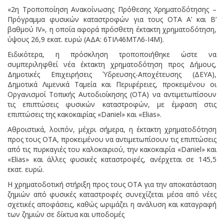
«2η Τροποποίηση Ανακοίνωσης Πρόθεσης Χρηματοδότησης –
Πρόγραμμα φυσικών καταστροφών για τους ΟΤΑ Α’ και Β’
βαθμού IV», η οποία αφορά πρόσθετη έκτακτη χρηματοδότηση,
ύψους 26,9 εκατ. ευρώ (ΑΔΑ: 6ΤΙΛ46ΜΤΛ6-Ι4Μ).
Ειδικότερα, η πρόσκληση τροποποιήθηκε ώστε να
συμπεριληφθεί νέα έκτακτη χρηματοδότηση προς Δήμους,
Δημοτικές Επιχειρήσεις Ύδρευσης-Αποχέτευσης (ΔΕΥΑ),
Δημοτικά Λιμενικά Ταμεία και Περιφέρειες, προκειμένου οι
Οργανισμοί Τοπικής Αυτοδιοίκησης (ΟΤΑ) να αντιμετωπίσουν
τις επιπτώσεις φυσικών καταστροφών, με έμφαση στις
επιπτώσεις της κακοκαιρίας «Daniel» και «Elias».
Αθροιστικά, λοιπόν, μέχρι σήμερα, η έκτακτη χρηματοδότηση
προς τους ΟΤΑ, προκειμένου να αντιμετωπίσουν τις επιπτώσεις
από τις πυρκαγιές του καλοκαιριού, την κακοκαιρία «Daniel» και
«Elias» και άλλες φυσικές καταστροφές, ανέρχεται σε 145,5
εκατ. ευρώ.
Η χρηματοδοτική στήριξη προς τους ΟΤΑ για την αποκατάσταση
ζημιών από φυσικές καταστροφές συνεχίζεται μέσα από νέες
σχετικές αποφάσεις, καθώς ωριμάζει η ανάλυση και καταγραφή
των ζημιών σε δίκτυα και υποδομές