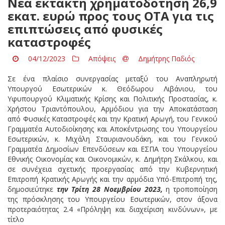
Νέα έκτακτη χρηματοδότηση 26,9
εκατ. ευρώ προς τους ΟΤΑ για τις
επιπτώσεις από φυσικές
καταστροφές
04/12/2023
Απόψεις
Δημήτρης Παδιός
Σε ένα πλαίσιο συνεργασίας μεταξύ του Αναπληρωτή
Υπουργού Εσωτερικών κ. Θεόδωρου Λιβάνιου, του
Υφυπουργού Κλιματικής Κρίσης και Πολιτικής Προστασίας, κ.
Χρήστου Τριαντόπουλου, Αρμόδιου για την Αποκατάσταση
από Φυσικές Καταστροφές και την Κρατική Αρωγή, του Γενικού
Γραμματέα Αυτοδιοίκησης και Αποκέντρωσης του Υπουργείου
Εσωτερικών, κ. Μιχάλη Σταυριανουδάκη, και του Γενικού
Γραμματέα Δημοσίων Επενδύσεων και ΕΣΠΑ του Υπουργείου
Εθνικής Οικονομίας και Οικονομικών, κ. Δημήτρη Σκάλκου, και
σε συνέχεια σχετικής προεργασίας από την Κυβερνητική
Επιτροπή Κρατικής Αρωγής και την αρμόδια Υπό-Επιτροπή της,
δημοσιεύτηκε
την Τρίτη 28 Νοεμβρίου 2023,
η τροποποίηση
της πρόσκλησης του Υπουργείου Εσωτερικών, στον άξονα
προτεραιότητας 2.4 «Πρόληψη και διαχείριση κινδύνων», με
τίτλο