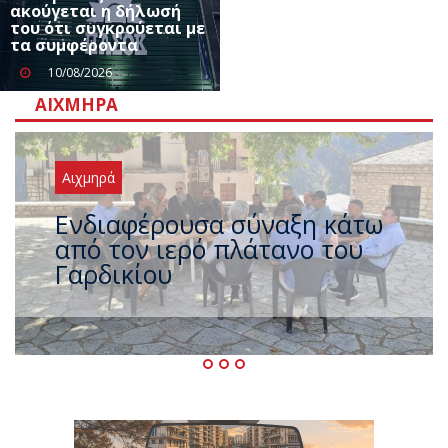
ακούγεται η δήλωσή
του ότι συγκρούεται με
τα συμφέροντα
10/08/2026
ΑΙΧΜΗΡΆ
Αιχμηρά
Η μεγάλη έξοδος των
Τρικαλινών (και το ακόμα
μεγαλύτερο τρέξιμο των
πολιτικών)