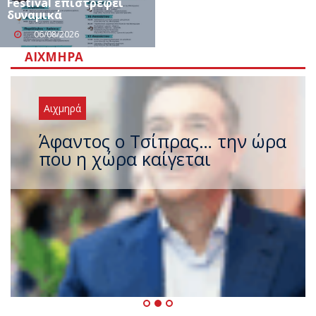
Festival επιστρέφει
δυναμικά
06/08/2026
ΑΙΧΜΗΡΆ
Αιχμηρά
Άφαντος ο Τσίπρας… την ώρα
που η χώρα καίγεται