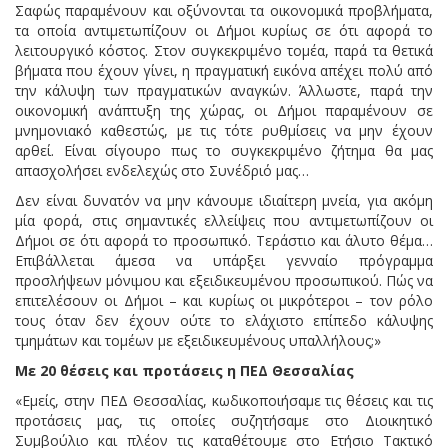
Σαφώς παραμένουν και οξύνονται τα οικονομικά προβλήματα,
τα οποία αντιμετωπίζουν οι Δήμοι κυρίως σε ότι αφορά το
λειτουργικό κόστος. Στον συγκεκριμένο τομέα, παρά τα θετικά
βήματα που έχουν γίνει, η πραγματική εικόνα απέχει πολύ από
την κάλυψη των πραγματικών αναγκών. Άλλωστε, παρά την
οικονομική ανάπτυξη της χώρας, οι Δήμοι παραμένουν σε
μνημονιακό καθεστώς, με τις τότε ρυθμίσεις να μην έχουν
αρθεί. Είναι σίγουρο πως το συγκεκριμένο ζήτημα θα μας
απασχολήσει ενδελεχώς στο Συνέδριό μας…
Δεν είναι δυνατόν να μην κάνουμε ιδιαίτερη μνεία, για ακόμη
μία φορά, στις σημαντικές ελλείψεις που αντιμετωπίζουν οι
Δήμοι σε ότι αφορά το προσωπικό. Τεράστιο και άλυτο θέμα…
Επιβάλλεται άμεσα να υπάρξει γενναίο πρόγραμμα
προσλήψεων μόνιμου και εξειδικευμένου προσωπικού. Πώς να
επιτελέσουν οι Δήμοι – και κυρίως οι μικρότεροι – τον ρόλο
τους όταν δεν έχουν ούτε το ελάχιστο επίπεδο κάλυψης
τμημάτων και τομέων με εξειδικευμένους υπαλλήλους;»
Με 20 θέσεις και προτάσεις η ΠΕΔ Θεσσαλίας
«Εμείς, στην ΠΕΔ Θεσσαλίας, κωδικοποιήσαμε τις θέσεις και τις
προτάσεις μας, τις οποίες συζητήσαμε στο Διοικητικό
Συμβούλιο και πλέον τις καταθέτουμε στο Ετήσιο Τακτικό