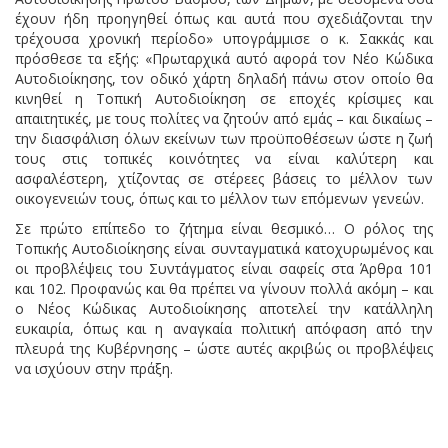
έχουν ήδη προηγηθεί όπως και αυτά που σχεδιάζονται την
τρέχουσα χρονική περίοδο» υπογράμμισε ο κ. Σακκάς και
πρόσθεσε τα εξής: «Πρωταρχικά αυτό αφορά τον Νέο Κώδικα
Αυτοδιοίκησης, τον οδικό χάρτη δηλαδή πάνω στον οποίο θα
κινηθεί η Τοπική Αυτοδιοίκηση σε εποχές κρίσιμες και
απαιτητικές, με τους πολίτες να ζητούν από εμάς – και δικαίως –
την διασφάλιση όλων εκείνων των προϋποθέσεων ώστε η ζωή
τους στις τοπικές κοινότητες να είναι καλύτερη και
ασφαλέστερη, χτίζοντας σε στέρεες βάσεις το μέλλον των
οικογενειών τους, όπως και το μέλλον των επόμενων γενεών.
Σε πρώτο επίπεδο το ζήτημα είναι θεσμικό… Ο ρόλος της
Τοπικής Αυτοδιοίκησης είναι συνταγματικά κατοχυρωμένος και
οι προβλέψεις του Συντάγματος είναι σαφείς στα Άρθρα 101
και 102. Προφανώς και θα πρέπει να γίνουν πολλά ακόμη – και
ο Νέος Κώδικας Αυτοδιοίκησης αποτελεί την κατάλληλη
ευκαιρία, όπως και η αναγκαία πολιτική απόφαση από την
πλευρά της Κυβέρνησης – ώστε αυτές ακριβώς οι προβλέψεις
να ισχύουν στην πράξη.