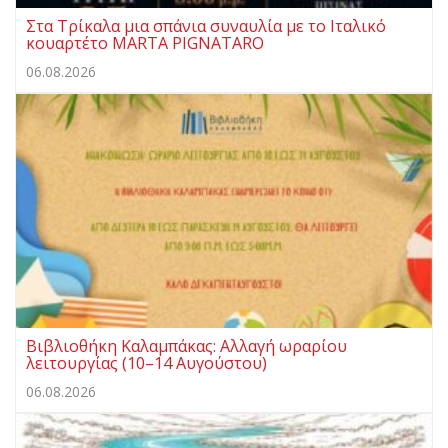
Στα Τρίκαλα μια σπάνια συναυλία με το Ιταλικό
κουαρτέτο MARTA PIGNATARO
06.08.2026
Βιβλιοθήκη Καλαμπάκας: Αλλαγή ωραρίου
λειτουργίας (10–14 Αυγούστου)
06.08.2026