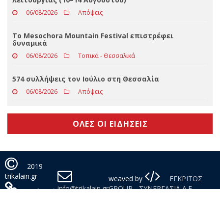
06/08/2026
Τοπικά - Θεσσαλικά
574 συλλήψεις τον Ιούλιο στη Θεσσαλία
06/08/2026
Απόψεις
ΟΛΕΣ ΟΙ ΕΙΔΗΣΕΙΣ
2019
trikalain.gr
weaved by
ΕΓΚΡΙΤΟΣ
info@trikalain.gr
GROUP - ΣΥΝΕΡΓΑΣΙΑ Α.Ε.
Πολιτική
Απορρήτου
Με τη χρήση της σελίδας μας αποδέχεστε τη χρήση cookies.
Συμφωνώ