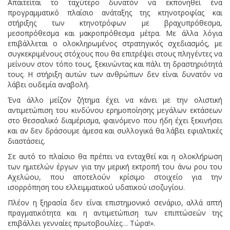
Απαιτείται το ταχύτερο δυνατόν να εκπονηθεί ένα
προγραμματικό πλαίσιο ανάταξης της κτηνοτροφίας και
στήριξης των κτηνοτρόφων με βραχυπρόθεσμα,
μεσοπρόθεσμα και μακροπρόθεσμα μέτρα. Με άλλα λόγια
επιβάλλεται ο ολοκληρωμένος στρατηγικός σχεδιασμός, με
συγκεκριμένους στόχους που θα επιτρέψει στους πληγέντες να
μείνουν στον τόπο τους, ξεκινώντας και πάλι τη δραστηριότητά
τους. Η στήριξη αυτών των ανθρώπων δεν είναι δυνατόν να
λάβει ουδεμία αναβολή.
Ένα άλλο μείζον ζήτημα έχει να κάνει με την ολιστική
αντιμετώπιση του κινδύνου ερημοποίησης μεγάλων εκτάσεων
στο θεσσαλικό διαμέρισμα, φαινόμενο που ήδη έχει ξεκινήσει
και αν δεν δράσουμε άμεσα και συλλογικά θα λάβει εφιαλτικές
διαστάσεις.
Σε αυτό το πλαίσιο θα πρέπει να ενταχθεί και η ολοκλήρωση
των ημιτελών έργων για την μερική εκτροπή του άνω ρου του
Αχελώου, που αποτελούν κρίσιμο στοιχείο για την
ισορρόπηση του ελλειμματικού υδατικού ισοζυγίου.
Πλέον η ξηρασία δεν είναι επιστημονικό σενάριο, αλλά απτή
πραγματικότητα και η αντιμετώπιση των επιπτώσεών της
επιβάλλει γενναίες πρωτοβουλίες… Τώρα!».