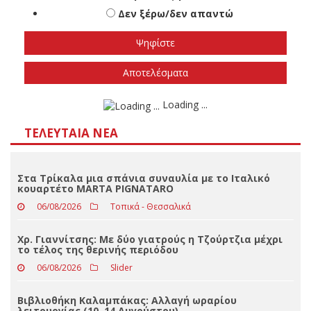
Αποτελέσματα
Loading ...
ΤΕΛΕΥΤΑΊΑ ΝΈΑ
Στα Τρίκαλα μια σπάνια συναυλία με το Ιταλικό
κουαρτέτο MARTA PIGNATARO
06/08/2026
Τοπικά - Θεσσαλικά
Χρ. Γιαννίτσης: Με δύο γιατρούς η Τζούρτζια μέχρι
το τέλος της θερινής περιόδου
06/08/2026
Slider
Βιβλιοθήκη Καλαμπάκας: Αλλαγή ωραρίου
λειτουργίας (10–14 Αυγούστου)
06/08/2026
Απόψεις
Το Mesochora Mountain Festival επιστρέφει
δυναμικά