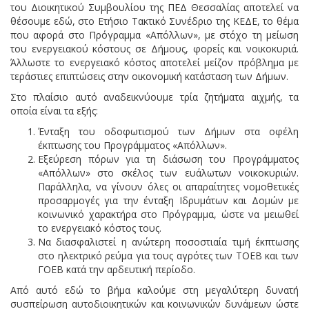
του Διοικητικού Συμβουλίου της ΠΕΔ Θεσσαλίας αποτελεί να
θέσουμε εδώ, στο Ετήσιο Τακτικό Συνέδριο της ΚΕΔΕ, το θέμα
που αφορά στο Πρόγραμμα «Απόλλων», με στόχο τη μείωση
του ενεργειακού κόστους σε Δήμους, φορείς και νοικοκυριά.
Άλλωστε το ενεργειακό κόστος αποτελεί μείζον πρόβλημα με
τεράστιες επιπτώσεις στην οικονομική κατάσταση των Δήμων.
Στο πλαίσιο αυτό αναδεικνύουμε τρία ζητήματα αιχμής, τα
οποία είναι τα εξής:
Ένταξη του οδοφωτισμού των Δήμων στα οφέλη
έκπτωσης του Προγράμματος «Απόλλων».
Εξεύρεση πόρων για τη διάσωση του Προγράμματος
«Απόλλων» στο σκέλος των ευάλωτων νοικοκυριών.
Παράλληλα, να γίνουν όλες οι απαραίτητες νομοθετικές
προσαρμογές για την ένταξη Ιδρυμάτων και Δομών με
κοινωνικό χαρακτήρα στο Πρόγραμμα, ώστε να μειωθεί
το ενεργειακό κόστος τους.
Να διασφαλιστεί η ανώτερη ποσοστιαία τιμή έκπτωσης
στο ηλεκτρικό ρεύμα για τους αγρότες των ΤΟΕΒ και των
ΓΟΕΒ κατά την αρδευτική περίοδο.
Από αυτό εδώ το βήμα καλούμε στη μεγαλύτερη δυνατή
συσπείρωση αυτοδιοικητικών και κοινωνικών δυνάμεων ώστε