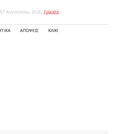
07 Αυγούστου, 2026
,
Τρίκαλα
ΤΙΚΆ
ΑΠΌΨΕΙΣ
ΚΛΙΚ!