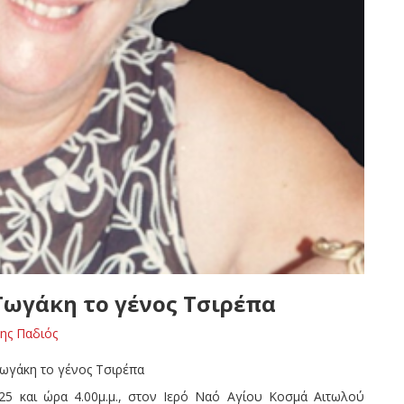
Γωγάκη το γένος Τσιρέπα
ης Παδιός
Γωγάκη το γένος Τσιρέπα
5 και ώρα 4.00μ.μ., στον Ιερό Ναό Αγίου Κοσμά Αιτωλού