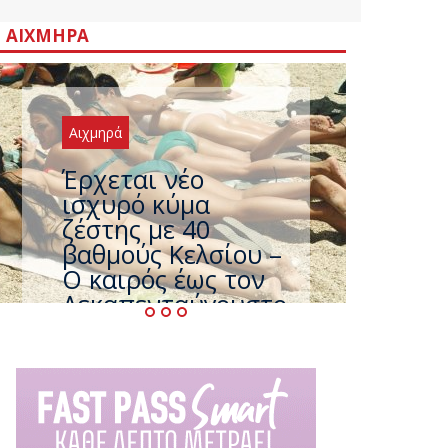
ΑΙΧΜΗΡΆ
Αιχμηρά
Άφαντος ο
Τσίπρας… την ώρα
που η χώρα
καίγεται