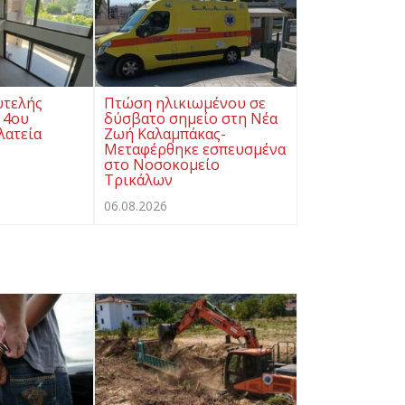
υτελής
Πτώση ηλικιωμένου σε
 4ου
δύσβατο σημείο στη Νέα
λατεία
Ζωή Καλαμπάκας-
Μεταφέρθηκε εσπευσμένα
στο Νοσοκομείο
Τρικάλων
06.08.2026