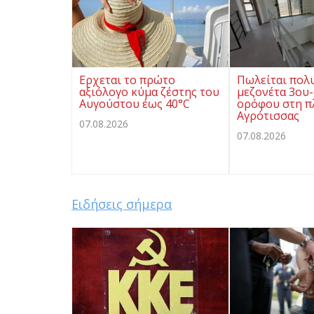
Ερχεται το πρώτο
Πωλείται πολ
αξιόλογο κύμα ζέστης του
μεζονέτα 3ου-
Αυγούστου έως 40°C
ορόφου στη π
Αγρότισσας
07.08.2026
07.08.2026
Ειδήσεις σήμερα