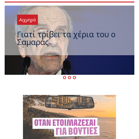
Αιχμηρά
Ξαναχτύπησαν