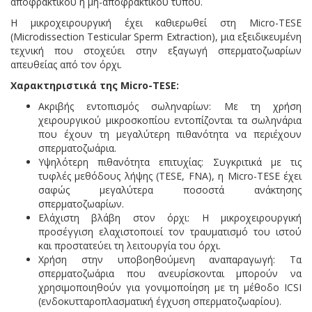
αποφρακτικού ή μη-αποφρακτικού τύπου.
Η μικροχειρουργική έχει καθιερωθεί στη Micro-TESE
(Microdissection Testicular Sperm Extraction), μια εξειδικευμένη
τεχνική που στοχεύει στην εξαγωγή σπερματοζωαρίων
απευθείας από τον όρχι.
Χαρακτηριστικά της Micro-TESE:
Ακριβής εντοπισμός σωληναρίων: Με τη χρήση
χειρουργικού μικροσκοπίου εντοπίζονται τα σωληνάρια
που έχουν τη μεγαλύτερη πιθανότητα να περιέχουν
σπερματοζωάρια.
Υψηλότερη πιθανότητα επιτυχίας: Συγκριτικά με τις
τυφλές μεθόδους λήψης (TESE, FNA), η Micro-TESE έχει
σαφώς μεγαλύτερα ποσοστά ανάκτησης
σπερματοζωαρίων.
Ελάχιστη βλάβη στον όρχι: Η μικροχειρουργική
προσέγγιση ελαχιστοποιεί τον τραυματισμό του ιστού
και προστατεύει τη λειτουργία του όρχι.
Χρήση στην υποβοηθούμενη αναπαραγωγή: Τα
σπερματοζωάρια που ανευρίσκονται μπορούν να
χρησιμοποιηθούν για γονιμοποίηση με τη μέθοδο ICSI
(ενδοκυτταροπλασματική έγχυση σπερματοζωαρίου).