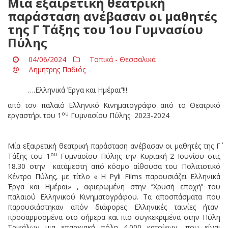
Μία εξαιρετική θεατρική
παράσταση ανέβασαν οι μαθητές
της Γ΄ Τάξης του 1ου Γυμνασίου
Πύλης
04/06/2024
Τοπικά - Θεσσαλικά
Δημήτρης Παδιός
….Ελληνικά Έργα και Ημέραι’’!!!
από τον παλαιό Ελληνικό Κινηματογράφο από το Θεατρικό
ου
εργαστήρι του 1
Γυμνασίου Πύλης 2023-2024
Μία εξαιρετική θεατρική παράσταση ανέβασαν οι μαθητές της Γ΄
ου
Τάξης του 1
Γυμνασίου Πύλης την Κυριακή 2 Ιουνίου στις
18.30 στην κατάμεστη από κόσμο αίθουσα του Πολιτιστικό
Κέντρο Πύλης, με τίτλο « Η Pyli Films παρουσιάζει Ελληνικά
Έργα και Ημέραι» , αφιερωμένη στην ‘’Χρυσή εποχή’’ του
παλαιού Ελληνικού Κινηματογράφου. Τα αποσπάσματα που
παρουσιάστηκαν απόν διάφορες Ελληνικές ταινίες ήταν
προσαρμοσμένα στο σήμερα και πιο συγκεκριμένα στην Πύλη
Τρικάλων μια επαρχιακή πόλη 4.000 κατοίκων, που είναι