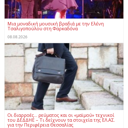
Μια μοναδική μουσική βραδιά με την Ελένη
Τσαλιγοπούλου στη Φαρκαδόνα
08.08.2026
Οι διαρροές… ρεύματος και οι «μαϊμού» τεχνικοί
του ΔΕΔΔΗΕ – Τι δείχνουν τα στοιχεία της ΕΛ.ΑΣ.
για την Περιφέρεια Θεσσαλίας