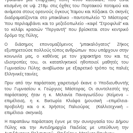
κτισμένη σε υψ. 218μ. στις όχθες του Πορταικού ποταμού και
ανάμεσα στους ορεινούς όγκους Ίταμου και Κόζιακα. Οι σκηνές
διαδραματίζονται στο μπακάλικο –παντοπωλείο ‘’Ο Μάστορας’
’που περιλαμβάνει και το μεζεδοπωλείο –καφέ ‘’Στροφιλιά’’ και
το κελάρι κρασιών ‘’Περγαντή’’ που βρίσκεται στον κεντρικό
δρόμο της Πύλης.
Ο διάσημος επονομαζόμενος ‘’μπακαλόγατος’’ Ζήκος
εξυπηρετούσε πολλούς τύπος ανθρώπων που υπάρχουν στην
κοινωνία μας, ο καθένας με τον χαρακτήρα του και τις
ιδιοτροπίες του, οι καταπληκτικοί ηθοποιοί μαθητές του
Γυμνασίου Πύλης αναβίωσαν με εξαιρετικό τρόπο τις παλιές
Ελληνικές ταινίες.
Πριν από την παράσταση χαιρετισμό έκανε ο Υποδιευθυντής
του Γυμνασίου κ. Γεώργιος Μάστορας. Οι συντελεστές της
παράστασης ήταν η κ. Μελανία Παναγιωτίδου (Κείμενα –
επιμέλεια), η κ. Βικτωρία Κλιάφα (μουσική –επιμέλεια-
προβολή) και ο κ. Χρήστος Παλιούρας (Καλλιτεχνική –
επιμέλεια- σκηνικά).
Η παραπάνω παράσταση έγινε με την συνεργασία του Δήμου
Πύλης και την Αντιδημαρχία Παιδείας με υπεύθυνη την