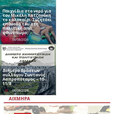
Παιχνίδια στο νερό για
τον Μικέλη Χατζηγάκη
το καλοκαίρι-Συζητάει
επάνοδο του στη
πολιτική από
φθινόπωρο;
08/08/2026
Διήμερο δράσεων
συλλόγου Ζωντανός
Ασπροπόταμος – 10-
11/8
08/08/2026
ΑΙΧΜΗΡΆ