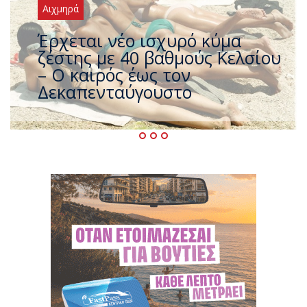
Αιχμηρά
Άφαντος ο Τσίπρας… την ώρα
που η χώρα καίγεται