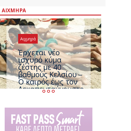
ΑΙΧΜΗΡΆ
Αιχμηρά
Άφαντος ο
Τσίπρας… την ώρα
που η χώρα
καίγεται