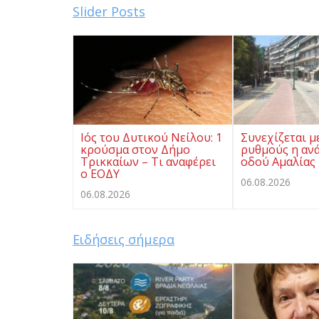
Slider Posts
Ιός του Δυτικού Νείλου: 1
Συνεχίζεται μ
κρούσμα στον Δήμο
ρυθμούς η αν
Τρικκαίων – Τι αναφέρει
οδού Αμαλίας
ο ΕΟΔΥ
06.08.2026
06.08.2026
Ειδήσεις σήμερα