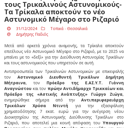
τους Τρικαλινούς Αστυνομικούς-
Τα Τρίκαλα αποκτούν το νέο
Αστυνομικό Μέγαρο στο Ριζαριό
31/12/2024
Τοπικά - Θεσσαλικά
Δημήτρης Παδιός
Μετά από αρκετά χρόνια αναμονής, τα Τρίκαλα αποκτούν
επιτέλους νέο Αστυνομικό Μέγαρο στο Ριζαριό, με το 2025 να
μπαίνει με το «δεξί» για την Διεύθυνση Αστυνομίας Τρικάλων
και τους αστυνομικούς που υπηρετούν σε αυτή.
Αντιπροσωπεία των Τρικαλινών Αστυνομικών με επικεφαλής
τον
Αστυνομικό Διευθυντή Τρικάλων Δημήτρη
Μήτραινα
, τον
Πρόεδρο της Ε.ΑΣ.Υ.Τ.
Γιάννη
Αναγνώστου
και τον
πρώην Αντιδήμαρχο Τρικκαίων και
Πρόεδρο της «Αστικής Ανάπτυξης» Γιώργο Ζιώγα
,
ενημερώθηκε σήμερα από την
Αντιπεριφερειάρχη
Τρικάλων
Χρύσα Ντιντή
για την εξασφάλιση
χρηματοδότησης 7 εκατ. ευρώ για την ανέγερση νέου
Διοικητηρίου της Αστυνομικής Διεύθυνσης Τρικάλων στο
Ριζαριό, που αποτελεί μια κοινή απόφαση του
Υπουργού