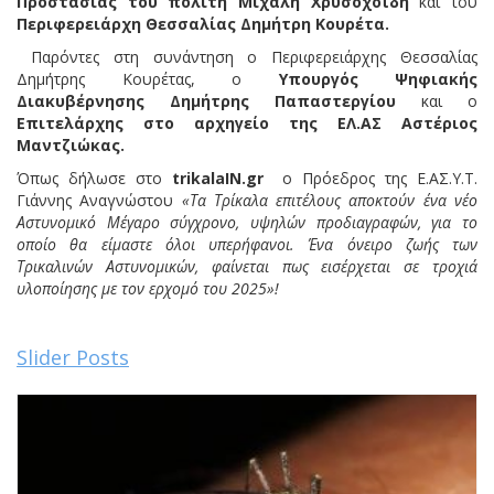
Προστασίας του πολίτη
Μιχάλη Χρυσοχοΐδη
και του
Περιφερειάρχη Θεσσαλίας Δημήτρη Κουρέτα.
Παρόντες στη συνάντηση ο Περιφερειάρχης Θεσσαλίας
Δημήτρης Κουρέτας, ο
Υπουργός Ψηφιακής
Διακυβέρνησης
Δημήτρης Παπαστεργίου
και ο
Επιτελάρχης στο αρχηγείο της ΕΛ.ΑΣ
Αστέριος
Μαντζιώκας.
Όπως δήλωσε στο
trikalaIN
.
gr
o Πρόεδρος της Ε.ΑΣ.Υ.Τ.
Γιάννης Αναγνώστου
«Τα Τρίκαλα επιτέλους αποκτούν ένα νέο
Αστυνομικό Μέγαρο σύγχρονο, υψηλών προδιαγραφών, για το
οποίο θα είμαστε όλοι υπερήφανοι.
Ένα όνειρο ζωής των
Τρικαλινών Αστυνομικών, φαίνεται πως εισέρχεται σε τροχιά
υλοποίησης με τον ερχομό του 2025»!
Slider Posts