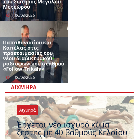
του Σωτήρος Μεγάλου
Μετεώρου
06/08/2026
Παπαθανασίου και
Καπέλας στις
προετοιμασίες του
νέου διαδικτυακού
ραδιοφωνικού σταθμού
«Follow Trikala»
06/08/2026
ΑΙΧΜΗΡΆ
Αιχμηρά
Άφαντος ο Τσίπρας… την ώρα
που η χώρα καίγεται