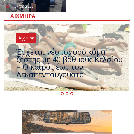
07/08/2026
ΑΙΧΜΗΡΆ
Αιχμηρά
Άφαντος ο Τσίπρας… την ώρα
που η χώρα καίγεται