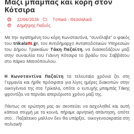
Μαζί μπαμπάς και κόρη στον
Κότσιρα
22/06/2026
Τοπικά - Θεσσαλικά
Δημήτρης Παδιός
Με την αγαπημένη του κόρη Κωνσταντίνα, “συνέλαβε” ο φακός
του
trikala
IN
.gr
, τον Αντιδήμαρχο Ανταποδοτικών Υπηρεσιών
του Δήμου Τρικκαίων
Τάκη Παζαίτη
, να διασκεδάζουν μαζί
στην συναυλία του Γιάννη Κότσιρα το βράδυ του Σαββάτου
στο πάρκο Ματσόπουλου.
Η Κωνσταντίνα Παζαίτη
τα τελευταία χρόνια ζει στη
Γερμανία και ήρθε πρόσφατα για λίγες ημέρες διακοπών στην
οικογένεια της στα Τρίκαλα, οπότε ο ευτυχής μπαμπάς Τάκης
φροντίζει να περνάει απεριόριστο χρόνο μαζί της.
Πάντως σε ερώτηση μας αν σκοπεύει να ασχοληθεί και αυτή
κάποια στιγμή με τα κοινά, πήραμε αρνητική απάντηση, οπότε
στο… Παζαίτεικο μαλλον δεν θα υπάρξει.. οικογενειοκρατία στη
πολιτική!