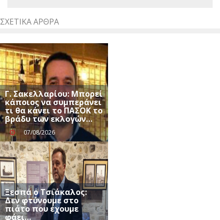
ΣΧΕΤΙΚΆ ΆΡΘΡΑ
Γ. Σακελλαρίου: Μπορεί
κάποιος να συμπεράνει
τι θα κάνει το ΠΑΣΟΚ το
βράδυ των εκλογών…
07/08/2026
Ξεσπά ο Τσιάκαλος:
Δεν φτύνουμε στο
πιάτο που έχουμε
φάει…