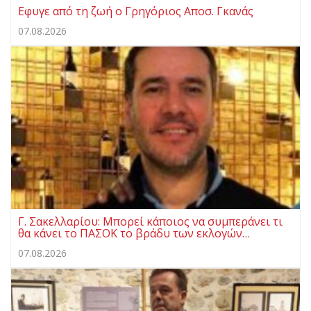
Eφυγε από τη ζωή ο Γρηγόριος Αποσ. Γκανάς
07.08.2026
Γ. Σακελλαρίου: Μπορεί κάποιος να συμπεράνει τι
θα κάνει το ΠΑΣΟΚ το βράδυ των εκλογών…
07.08.2026