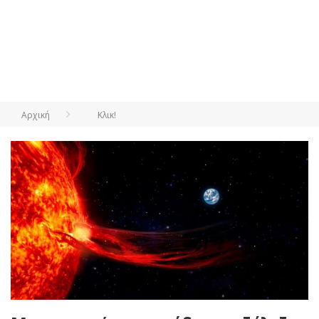
Αρχική
Κλικ!