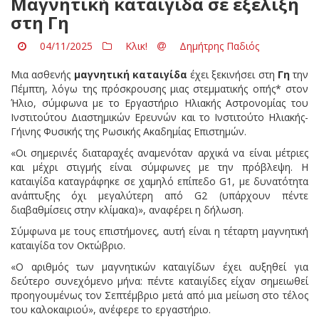
Μαγνητική καταιγίδα σε εξέλιξη
στη Γη
04/11/2025
Κλικ!
Δημήτρης Παδιός
Μια ασθενής
μαγνητική καταιγίδα
έχει ξεκινήσει στη
Γη
την
Πέμπτη, λόγω της πρόσκρουσης μιας στεμματικής οπής* στον
Ήλιο, σύμφωνα με το Εργαστήριο Ηλιακής Αστρονομίας του
Ινστιτούτου Διαστημικών Ερευνών και το Ινστιτούτο Ηλιακής-
Γήινης Φυσικής της Ρωσικής Ακαδημίας Επιστημών.
«Οι σημερινές διαταραχές αναμενόταν αρχικά να είναι μέτριες
και μέχρι στιγμής είναι σύμφωνες με την πρόβλεψη. Η
καταιγίδα καταγράφηκε σε χαμηλό επίπεδο G1, με δυνατότητα
ανάπτυξης όχι μεγαλύτερη από G2 (υπάρχουν πέντε
διαβαθμίσεις στην κλίμακα)», αναφέρει η δήλωση.
Σύμφωνα με τους επιστήμονες, αυτή είναι η τέταρτη μαγνητική
καταιγίδα τον Οκτώβριο.
«Ο αριθμός των μαγνητικών καταιγίδων έχει αυξηθεί για
δεύτερο συνεχόμενο μήνα: πέντε καταιγίδες είχαν σημειωθεί
προηγουμένως τον Σεπτέμβριο μετά από μια μείωση στο τέλος
του καλοκαιριού», ανέφερε το εργαστήριο.