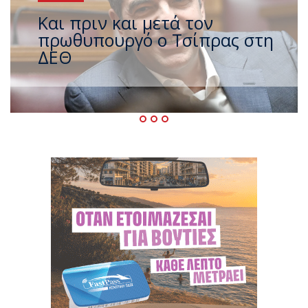
Έρχεται νέο ισχυρό κύμα
ζέστης με 40 βαθμούς Κελσίου
– Ο καιρός έως τον
Δεκαπενταύγουστο