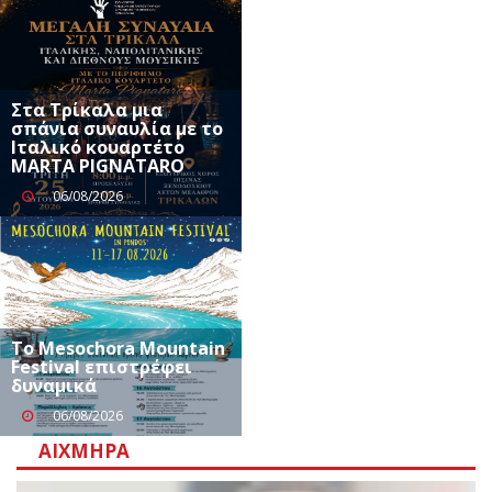
Στα Τρίκαλα μια
σπάνια συναυλία με το
Ιταλικό κουαρτέτο
MARTA PIGNATARO
06/08/2026
Το Mesochora Mountain
Festival επιστρέφει
δυναμικά
06/08/2026
ΑΙΧΜΗΡΆ