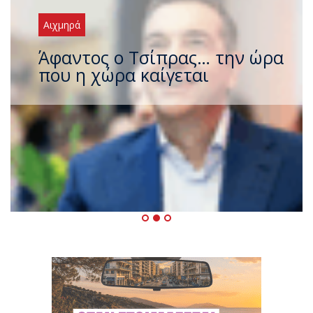
Αιχμηρά
Άφαντος ο Τσίπρας… την ώρα
που η χώρα καίγεται