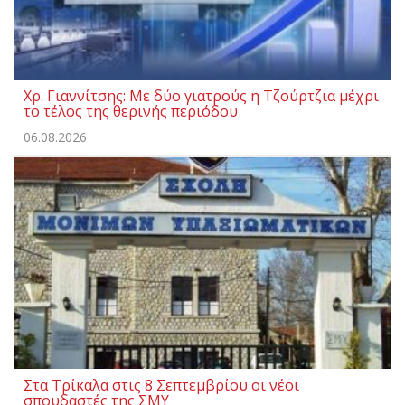
Χρ. Γιαννίτσης: Με δύο γιατρούς η Τζούρτζια μέχρι
το τέλος της θερινής περιόδου
06.08.2026
Στα Τρίκαλα στις 8 Σεπτεμβρίου οι νέοι
σπουδαστές της ΣΜΥ