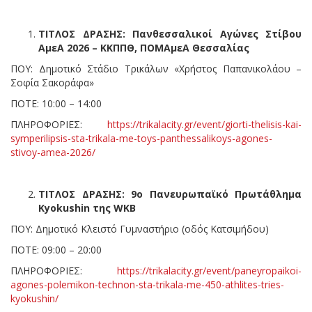
ΤΙΤΛΟΣ ΔΡΑΣΗΣ: Πανθεσσαλικοί Αγώνες Στίβου
ΑμεΑ 2026 – ΚΚΠΠΘ, ΠΟΜΑμεΑ Θεσσαλίας
ΠΟΥ: Δημοτικό Στάδιο Τρικάλων «Χρήστος Παπανικολάου –
Σοφία Σακοράφα»
ΠΟΤΕ: 10:00 – 14:00
ΠΛΗΡΟΦΟΡΙΕΣ:
https://trikalacity.gr/event/giorti-thelisis-kai-
symperilipsis-sta-trikala-me-toys-panthessalikoys-agones-
stivoy-amea-2026/
ΤΙΤΛΟΣ ΔΡΑΣΗΣ: 9ο Πανευρωπαϊκό Πρωτάθλημα
Kyokushin της WKB
ΠΟΥ: Δημοτικό Κλειστό Γυμναστήριο (οδός Κατσιμήδου)
ΠΟΤΕ: 09:00 – 20:00
ΠΛΗΡΟΦΟΡΙΕΣ:
https://trikalacity.gr/event/paneyropaikoi-
agones-polemikon-technon-sta-trikala-me-450-athlites-tries-
kyokushin/