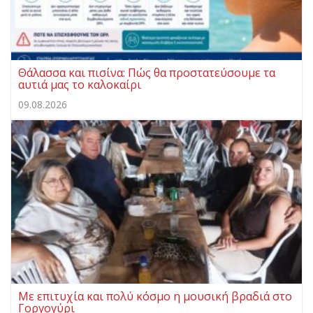
Θάλασσα και πισίνα: Πώς θα προστατεύσουμε τα
αυτιά μας το καλοκαίρι
09.08.2026
Με επιτυχία και πολύ κόσμο η μουσική βραδιά στο
Γοργογύρι