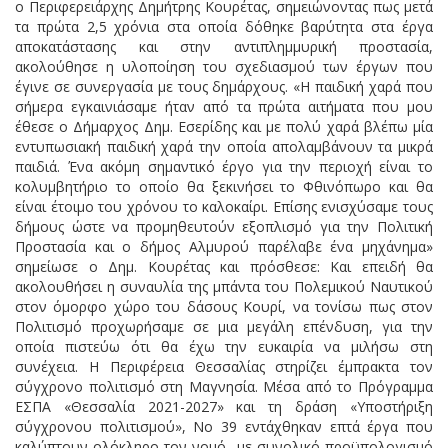
ο Περιφερειάρχης Δημήτρης Κουρέτας, σημειώνοντας πως μετά
τα πρώτα 2,5 χρόνια στα οποία δόθηκε βαρύτητα στα έργα
αποκατάστασης και στην αντιπλημμυρική προστασία,
ακολούθησε η υλοποίηση του σχεδιασμού των έργων που
έγινε σε συνεργασία με τους δημάρχους. «Η παιδική χαρά που
σήμερα εγκαινιάσαμε ήταν από τα πρώτα αιτήματα που μου
έθεσε ο Δήμαρχος Δημ. Εσερίδης και με πολύ χαρά βλέπω μία
εντυπωσιακή παιδική χαρά την οποία απολαμβάνουν τα μικρά
παιδιά. Ένα ακόμη σημαντικό έργο για την περιοχή είναι το
κολυμβητήριο το οποίο θα ξεκινήσει το Φθινόπωρο και θα
είναι έτοιμο του χρόνου το καλοκαίρι. Επίσης ενισχύσαμε τους
δήμους ώστε να προμηθευτούν εξοπλισμό για την Πολιτική
Προστασία και ο δήμος Αλμυρού παρέλαβε ένα μηχάνημα»
σημείωσε ο Δημ. Κουρέτας και πρόσθεσε: Και επειδή θα
ακολουθήσει η συναυλία της μπάντα του Πολεμικού Ναυτικού
στον όμορφο χώρο του δάσους Κουρί, να τονίσω πως στον
Πολιτισμό προχωρήσαμε σε μια μεγάλη επένδυση, για την
οποία πιστεύω ότι θα έχω την ευκαιρία να μιλήσω στη
συνέχεια. Η Περιφέρεια Θεσσαλίας στηρίζει έμπρακτα τον
σύγχρονο πολιτισμό στη Μαγνησία. Μέσα από το Πρόγραμμα
ΕΣΠΑ «Θεσσαλία 2021-2027» και τη δράση «Υποστήριξη
σύγχρονου πολιτισμού», Νο 39 εντάχθηκαν επτά έργα που
καλύπτουν ολόκληρο τον νομό με συνολικό προϋπολογισμό