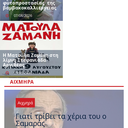
φυτοπροστασίας της
βαμβακοκαλλιέργειας
07/08/2026
Η Ματούλα Ζαμάνη στη
λίμνη Στεφανιάδα
Αργιθέας
07/08/2026
ΑΙΧΜΗΡΆ
Αιχμηρά
Ξαναχτύπησαν