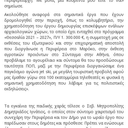
Περιφερειάρχη. Με μόλις μία κουβέντα μου είπε το ναι»
σημείωσε.
Ακολούθησε αναφορά στα σημαντικά έργα που έχουν
δρομολογηθεί στην περιοχή, όπως το κολυμβητήριο, την
χρηματοδότηση του έργου δημιουργίας επισκέψιμων ενάλιων
αρχαιολογικών χώρων, το οποίο έχει ενταχθεί στο πρόγραμμα
«Θεσσαλία 2021 – 2027», Π/Υ 1. 300.000 €, η συμμετοχή μας σε
εκθέσεις του εξωτερικού και στην επιχειρηματική αποστολή
που διοργάνωσε η Περιφέρεια στο Μαρόκο, στην έκθεση
αγροτικών προιόντων στο Σύνταγμα στην Αθήνα, όπου
προβάλαμε το αγουρέλαιο και σύντομα θα του προσδώσουμε
ταυτότητα ΠΟΠ, μαζί με την Περιφέρεια διοργανώσαμε ένα
παγκόσμιο αγώνα jet ski, με μεγάλη τουριστική προβολή αφού
μας έμαθαν γύρω στα 100 εκατομμύρια τηλεθεατές κι φυσικά η
σημαντική χρηματοδότηση που λάβαμε για τις πολιτιστικές
εκδηλώσεις».
Τα εγκαίνια της παιδικής χαράς τέλεσε ο Σεβ. Μητροπολίτης
Δημητριάδος Ιγνάτιος, ο οποίος στον σύντομο χαιρετισμό του
συνεχάρη την Περιφέρεια και τον Δήμο για το ωραίο έργο που
παρέδωσαν στους δημότες και πρόσθεσε: Πρέπει να ενώσουμε