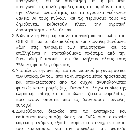
παραγωγής, που σε συνάρτηση με τη μειωμένη
παραγωγή, τις πολύ χαμηλές τιμές στα προϊόντα τους,
την έλλειψη ρευστότητας και τα αγροτικά «κόκκινα»
δάνεια να τους πνίγουν και τις περιουσίες τους να
δημεύονται, καθιστούν πλέον την αγροτική
δραστηριότητα «πολυτέλεια».
Βιώνουν τη θεσμική και λειτουργική «παραφωνία» του
ΟΠΕΚΕΠΕ, με τα αδικαιολόγητα και επαναλαμβανόμενα
λάθη στις πληρωμές των επιδοτήσεων και τα
επιβληθέντα ή επαπειλούμενα πρόστιμα από την
Ευρωπαϊκή Επιτροπή, που θα πλήξουν όλους τους
Έλληνες φορολογούμενους.
Υπομένουν την ανεπάρκεια του κρατικού μηχανισμού και
των υποδομών του, από τα ανύπαρκτα μέτρα προστασίας
και αποκατάστασης από τις συχνά ανυπολόγιστες
φυσικές καταστροφές (π.χ. Θεσσαλία), λόγω κυρίως της
κλιματικής κρίσης και τις απώλειες ζωικού κεφαλαίου,
που έχουν υποστεί από τις ζωονόσους (πανώλη,
ευλογιά).
Διαψεύδονται διαρκώς από τις ανεπαρκείς και
καθυστερημένες αποζημιώσεις του ΕΛΓΑ, από τα ακραία
καιρικά φαινόμενα, εξαιτίας κυρίως του αναχρονιστικού
του κανονισμού για την ασφάλιση της φυτικής