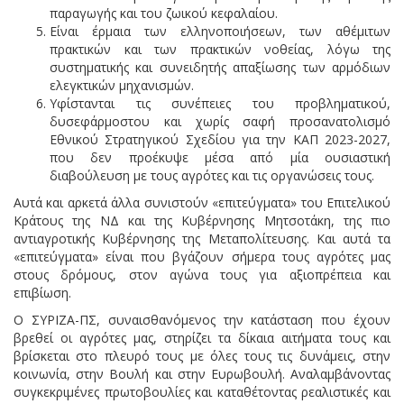
παραγωγής και του ζωικού κεφαλαίου.
Είναι έρμαια των ελληνοποιήσεων, των αθέμιτων
πρακτικών και των πρακτικών νοθείας, λόγω της
συστηματικής και συνειδητής απαξίωσης των αρμόδιων
ελεγκτικών μηχανισμών.
Υφίστανται τις συνέπειες του προβληματικού,
δυσεφάρμοστου και χωρίς σαφή προσανατολισμό
Εθνικού Στρατηγικού Σχεδίου για την ΚΑΠ 2023-2027,
που δεν προέκυψε μέσα από μία ουσιαστική
διαβούλευση με τους αγρότες και τις οργανώσεις τους.
Αυτά και αρκετά άλλα συνιστούν «επιτεύγματα» του Επιτελικού
Κράτους της ΝΔ και της Κυβέρνησης Μητσοτάκη, της πιο
αντιαγροτικής Κυβέρνησης της Μεταπολίτευσης. Και αυτά τα
«επιτεύγματα» είναι που βγάζουν σήμερα τους αγρότες μας
στους δρόμους, στον αγώνα τους για αξιοπρέπεια και
επιβίωση.
Ο ΣΥΡΙΖΑ-ΠΣ, συναισθανόμενος την κατάσταση που έχουν
βρεθεί οι αγρότες μας, στηρίζει τα δίκαια αιτήματα τους και
βρίσκεται στο πλευρό τους με όλες τους τις δυνάμεις, στην
κοινωνία, στην Βουλή και στην Ευρωβουλή. Αναλαμβάνοντας
συγκεκριμένες πρωτοβουλίες και καταθέτοντας ρεαλιστικές και