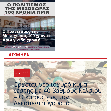
Ο Πολιτισμός της
Μεσοχώρας 100 χρόνια
πριν για 5η χρονιά
05/08/2026
ΑΙΧΜΗΡΆ
Αιχμηρά
Άφαντος ο Τσίπρας… την ώρα
που η χώρα καίγεται