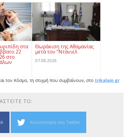
υριπίδη στα
Θωράκιση της Αθαμανίας
άββατο 22
μετά τον “Ντάνιελ
26 στο
07.08.2026
κάλων
αι τον Κόσμο, τη στιγμή που συμβαίνουν, στο
trikalain.gr
ΑΣΤΕΊΤΕ ΤΟ:
ok
Κοινοποίηση στο Twitter