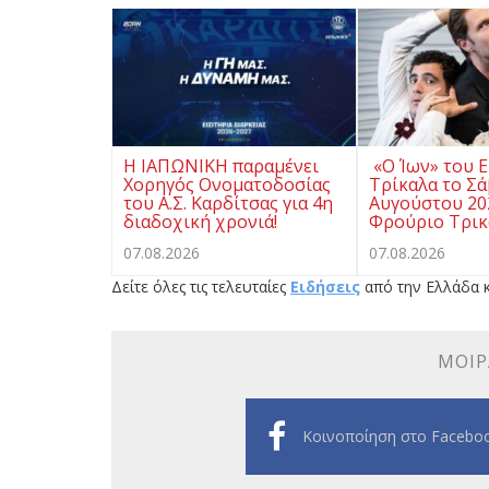
Η ΙΑΠΩΝΙΚΗ παραμένει
«Ο Ίων» του Ε
Χορηγός Ονοματοδοσίας
Τρίκαλα το Σ
του Α.Σ. Καρδίτσας για 4η
Αυγούστου 20
διαδοχική χρονιά!
Φρούριο Τρι
07.08.2026
07.08.2026
Δείτε όλες τις τελευταίες
Ειδήσεις
από την Ελλάδα κ
ΜΟΙΡ
Κοινοποίηση στο Facebo