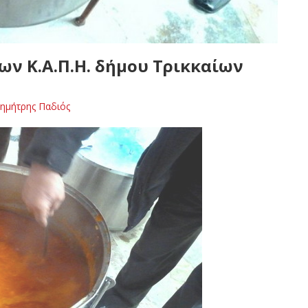
ων Κ.Α.Π.Η. δήμου Τρικκαίων
ημήτρης Παδιός