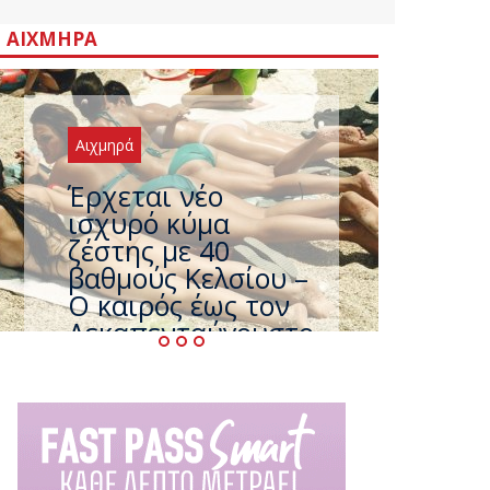
ΑΙΧΜΗΡΆ
Αιχμηρά
Άφαντος ο
Τσίπρας… την ώρα
που η χώρα
καίγεται