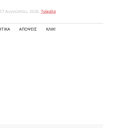
07 Αυγούστου, 2026
,
Τρίκαλα
ΤΙΚΆ
ΑΠΌΨΕΙΣ
ΚΛΙΚ!