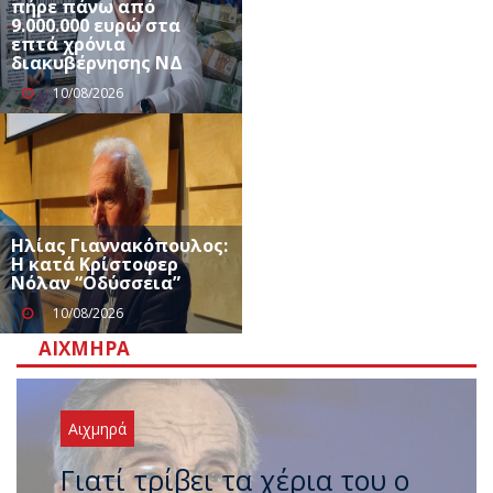
πήρε πάνω από
9.000.000 ευρώ στα
επτά χρόνια
διακυβέρνησης ΝΔ
10/08/2026
Ηλίας Γιαννακόπουλος:
Η κατά Κρίστοφερ
Νόλαν “Oδύσσεια”
10/08/2026
ΑΙΧΜΗΡΆ
Αιχμηρά
Ξαναχτύπησαν