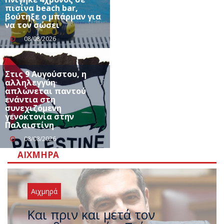
πισίνα beach bar,
βούτηξε ο μπάρμαν για
να τον σώσει
08/08/2026
Στις 9 Αυγούστου, η
αλληλεγγύη
απλώνεται παντού
ενάντια στη
συνεχιζόμενη
γενοκτονία στην
Παλαιστίνη
08/08/2026
ΑΙΧΜΗΡΆ
Αιχμηρά
Έρχεται νέο ισχυρό κύμα