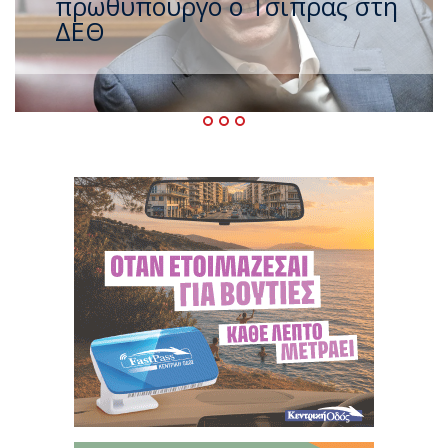
ζέστης με 40 βαθμούς Κελσίου
– Ο καιρός έως τον
Δεκαπενταύγουστο