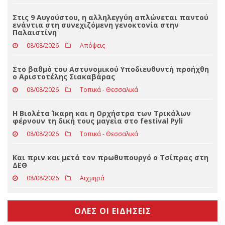
Τραγωδία στην Πάρο: Πνίγηκε 4χρονος σε πισίνα
beach bar, βούτηξε ο μπάρμαν για να τον σώσει
08/08/2026
Απόψεις
Στις 9 Αυγούστου, η αλληλεγγύη απλώνεται παντού
ενάντια στη συνεχιζόμενη γενοκτονία στην
Παλαιστίνη
08/08/2026
Απόψεις
Στο βαθμό του Αστυνομικού Υποδιευθυντή προήχθη
ο Αριστοτέλης Σιακαβάρας
08/08/2026
Τοπικά - Θεσσαλικά
Η Βιολέτα Ίκαρη και η Ορχήστρα των Τρικάλων
φέρνουν τη δική τους μαγεία στο festival Pyli
08/08/2026
Τοπικά - Θεσσαλικά
Και πριν και μετά τον πρωθυπουργό ο Τσίπρας στη
ΔΕΘ
08/08/2026
Αιχμηρά