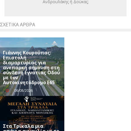
Ανδρουλάκης ή Δούκας;
ΣΧΕΤΙΚΆ ΆΡΘΡΑ
Γιάννης Κουρούπας:
Επιστολή
διαμαρτυρίας για
ανεπαρκή σήμανση στη
σύνδεση Εγνατίας Οδού
με τον
Αυτοκινητόδρομο Ε65
06/08/2026
Στα Τρίκαλα μια
σπάνια συναυλία με το