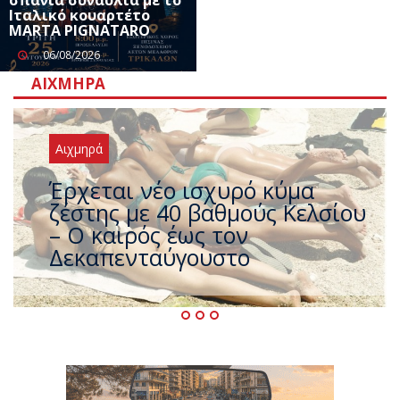
Ιταλικό κουαρτέτο
MARTA PIGNATARO
06/08/2026
ΑΙΧΜΗΡΆ
Αιχμηρά
Άφαντος ο Τσίπρας… την ώρα
που η χώρα καίγεται