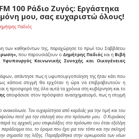
M 100 Ράδιο Ζυγός: Εργάστηκα
 μόνη μου, σας ευχαριστώ όλους!
ημήτρης Παδιός
ψη των καθηκόντων της, παραχώρησε το πρωί του Σαββάτου
έρωση»,
που παρουσιάζουν ο
Δημήτρης Παδιός
και η
Βιβή
α
Υφυπουργός Κοινωνικής Συνοχής και Οικογένειας
ράφων, απάντησε πως η υφυπουργοποίηση της ήταν κάτι που
πως κάποια στιγμή θα ερχόταν η ώρα να επιβραβευτούν η
και η προσφορά της όλα αυτά τα χρόνια στη κυβέρνηση και το
ης
αποφάσισε στον πρόσφατο ανασχηματισμό, πως η στιγμή
 ανακοίνωσε. Τον ευχαρίστησα από καρδιάς για την τιμή και του
ιαψεύσω ποτέ για την επιλογή σου στο πρόσωπο μου. Ο Κυριάκος
 παρά τις αρχικές μου επιφυλάξεις στο πρόσωπο του όταν εξελέγη
παράδειγμα του, το όραμα που έχει για τον τόπο και την σκληρή
η την σημασία της λέξης. Παραβρέθηκα στην ορκωμοσία των νέων