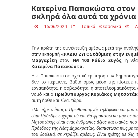
Κατερίνα Παπακώστα στον F
σκληρά όλα αυτά τα χρόνια
16/06/2024
Τοπικά - Θεσσαλικά
Δ
Την πρώτη της συνέντευξη αμέσως μετά την ανάλη
στην εκπομπή
«ΡΑΔΙΟ ΖΥΓΟΣτάθμιση στην ενημ
Μαργαρίτη
στον
FM
100 Ράδιο Ζυγός
, η νέ
Κατερίνα Παπακώστα.
Η κ. Παπακώστα σε σχετική ερώτηση των δημοσιογ
δεν το περίμενε, βαθιά όμως μέσα της πίστευε 
εργατικότητα, η σοβαρότητα, η αποτελεσματικότητα 
νομό και ο
Πρωθυπουργός Κυριάκος Μητσοτάκ
αυτή ήρθε και είναι τώρα.
«Με πήρε ο ίδιος ο Πρωθυπουργός τηλέφωνο και μου το
είπα Πρόεδρε ευχαριστώ και θα φροντίσω να μην σε δ
Μητσοτάκης είναι ένας άνθρωπος άξιος και ικανός, που
Πρόεδρος της Νέας Δημοκρατίας, διαπίστωσα πως με το 
του δουλειά, σε κερδίζει αμέσως. Είναι ηγέτης με όλ