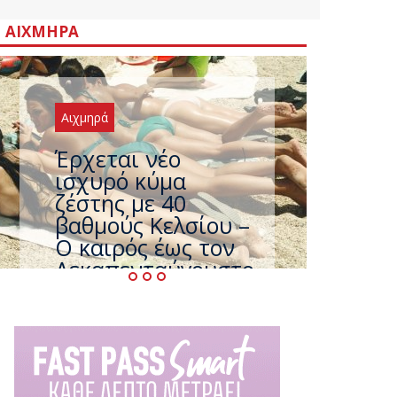
ΑΙΧΜΗΡΆ
Αιχμηρά
Άφαντος ο
Τσίπρας… την ώρα
που η χώρα
καίγεται