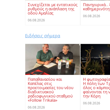
Συνεχίζεται με εντατικούς
Πανηγυρικά… 
ρυθμούς η ανάπλαση της
καθημερινότη
οδού Αμαλίας
06.08.2026
06.08.2026
Ειδήσεις σήμερα
Παπαθανασίου και
Η φωτογραφία 
Καπέλας στις
Η πόλη των Τ
προετοιμασίες του νέου
όλος ο κάμπο
διαδικτυακού
φαίνονται τη 
ραδιοφωνικού σταθμού
την Κόρη
«Follow Trikala»
06.08.2026
06.08.2026