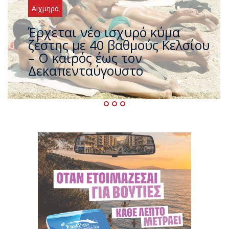
Αιχμηρά
Άφαντος ο Τσίπρας… την ώρα
που η χώρα καίγεται