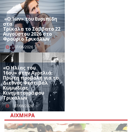
«Ο Ίων» του Ευριπίδη
στα
Τρίκαλα το Σάββατο 22
Αυγούστου 2026 στο
Φρούριο Τρικάλων
07/08/2026
«Ο Ηλίας του
16ου» στην Αγρελιά:
Πρώτη προβολή για το
Διεθνές Φεστιβάλ
Κωμωδίας
Κινηματογράφου
Τρικάλων
07/08/2026
ΑΙΧΜΗΡΆ