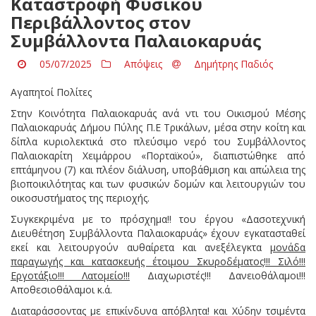
Καταστροφή Φυσικού
Περιβάλλοντος στον
Συμβάλλοντα Παλαιοκαρυάς
05/07/2025
Απόψεις
Δημήτρης Παδιός
Αγαπητοί Πολίτες
Στην Κοινότητα Παλαιοκαρυάς ανά ντι του Οικισμού Μέσης
Παλαιοκαρυάς Δήμου Πύλης Π.Ε Τρικάλων, μέσα στην κοίτη και
δίπλα κυριολεκτικά στο πλεύσιμο νερό του Συμβάλλοντος
Παλαιοκαρίτη Χειμάρρου «Πορταϊκού», διαπιστώθηκε από
επτάμηνου (7) και πλέον διάλυση, υποβάθμιση και απώλεια της
βιοποικιλότητας και των φυσικών δομών και λειτουργιών του
οικοσυστήματος της περιοχής.
Συγκεκριμένα με το πρόσχημα!! του έργου «Δασοτεχνική
Διευθέτηση Συμβάλλοντα Παλαιοκαρυάς» έχουν εγκατασταθεί
εκεί και λειτουργούν αυθαίρετα και ανεξέλεγκτα
μονάδα
παραγωγής και κατασκευής έτοιμου Σκυροδέματος!!! Σιλό!!!
Εργοτάξιο!!! Λατομείο!!!
Διαχωριστές!!! Δανειοθάλαμοι!!!
Αποθεσιοθάλαμοι κ.ά.
Διαταράσσοντας με επικίνδυνα απόβλητα! και Χύδην τσιμέντα