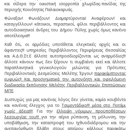
και σίδερα την οικιστική ισορροπία χλωρίδας-πανίδας της
περιοχής Κοινότητας Παλαιοκαρυάς.
Φώναξαν! Φωνάζουν! Διαμαρτύρονται! Αναφέρουν! και
καταγγέλλουν! κάτοικοι, περαστικοί, φίλοι περιβάλλοντος και
αυτοδιοικητικοί άνδρες του Δήμου Πύλης χωρίς όμως κανένα
αποτέλεσμα!!!
Καθ ότι, οι αρμόδιες υποτίθεται ελεγκτικές αρχές και οι
άφανττες!!! υπηρεσίες Περιβάλλοντος Περιφέρειας Θεσσαλίας
και Α.Δ.Θ.Στ.Ε άλλοτε αυτοπροσδιορίζονται ως αναρμόδιες!!!
άλλοτε κάνουν πως δεν ξέρουν τι συμβαίνει εκεί και άλλοτε
παραπλανητικά γενικολογούν μιλώντας για Πρότυπες
Περιβαλλοντικές Δεσμεύσεις Μελέτης Έργου!
παρακάμπτοντας
ευφυώς!! Και προσχηματικά την αυτονόητη και οφειλόμενη
διαδικασία Εκπόνησης Μελέτης Περιβαλλοντικών Επιπτώσεων
ΜΠΕ
.
Δυστυχώς για μας κανένας λόγος δεν γίνεται, καμία κουβέντα
και κανένας έλεγχος για το
Τσιμεντάδικο!!! μέσα στο Ποτάμι
χωρίς άδεια!!!!
Για την
έλλειψη νόμιμων προϋποθέσεων
λειτουργίας του!!!
για την αέρια ρύπανση, τη μόλυνση, την
υποβάθμιση, την καταστροφή του Ιχθυοδιάδρομου και την
ανεπανόρθωτη βλάβη στους απείρου κάλλους παρακάτω