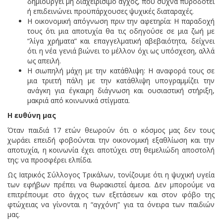
δημιουργεί μη διαχειρίσιμο άγχος, που συχνά πυροδοτεί
ή επιδεινώνει προϋπάρχουσες ψυχικές διαταραχές.
​Η οικονομική απόγνωση πριν την αφετηρία: Η παραδοχή
τους ότι μια αποτυχία θα τις οδηγούσε σε μια ζωή με
“λίγα χρήματα” και επαγγελματική αβεβαιότητα, δείχνει
ότι η νέα γενιά βιώνει το μέλλον όχι ως υπόσχεση, αλλά
ως απειλή.
​Η σιωπηλή μάχη με την κατάθλιψη: Η αναφορά τους σε
μια τριετή πάλη με την κατάθλιψη υπογραμμίζει την
ανάγκη για έγκαιρη διάγνωση και ουσιαστική στήριξη,
μακριά από κοινωνικά στίγματα.
Η ευθύνη μας
​Όταν παιδιά 17 ετών θεωρούν ότι ο κόσμος μας δεν τους
χωράει επειδή φοβούνται την οικονομική εξαθλίωση και την
αποτυχία, η κοινωνία έχει αποτύχει στη θεμελιώδη αποστολή
της: να προσφέρει ελπίδα.
​Ως Ιατρικός Σύλλογος Τρικάλων, τονίζουμε ότι η ψυχική υγεία
των εφήβων πρέπει να θωρακιστεί άμεσα. Δεν μπορούμε να
επιτρέπουμε στο άγχος των εξετάσεων και στον φόβο της
φτώχειας να γίνονται η “αγχόνη” για τα όνειρα των παιδιών
μας.