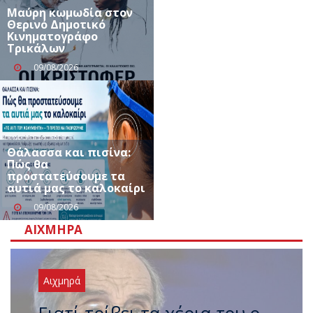
Μαύρη κωμωδία στον
Θερινό Δημοτικό
Κινηματογράφο
Τρικάλων
09/08/2026
Θάλασσα και πισίνα:
Πώς θα
προστατεύσουμε τα
αυτιά μας το καλοκαίρι
09/08/2026
ΑΙΧΜΗΡΆ
Αιχμηρά
Ξαναχτύπησαν