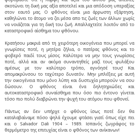
σκοτώνει τη δική μας αξία αποτελεί και μια απόδοση υπεραξίας
στον εαυτό μας. Ο φθόνος είναι μια άρρωστη εξάρτηση,
καθηλώνει το άτομο να ζει μέσα απο τις ζωές των άλλων χωρίς
να νοιάζεται για τη δική του ζωή. Απαλλαχτείτε λοιπόν από το
καταστροφικό αίσθημα του φθόνου.
Κρατήσου μακριά από τη χειρότερη οικογένεια που μπορεί να
γνωρίσεις ποτέ, η μητέρα ζήλια, ο πατέρας φθόνος και το
φοβερό παιδί τους μίσος. Καλύτερα να μην τους γνωρίσεις
ποτέ, αλλά και αν ακόμα συναντηθείς μαζί τους φυλάξου
αμέσως με τον καλύτερο τρόπο, αγνόησέ τους! Και
απομακρύνσου το ταχύτερο δυνατόν. Μην μπλέξεις με αυτή
την οικογένεια που μόνο λύπη και δυστυχία μπορούν να σου
δώσουν. Ο φθόνος είναι ένα δηλητηριώδες και
αυτοκαταστροφικό συναίσθημα που όσο πιο έντονο γίνεται
τόσο πιο πολύ διαβρώνει την ψυχή του ατόμου που φθονεί.
Πάντως αν δεν υπήρχε ο φθόνος ίσως ποτέ δεν θα
καταλαβαίναμε πόσο ψηλά έχουμε φτάσει γιατί όπως είχε πει
και ο Salvador Dali 1904 – 1989. Ισπανός ζωγράφος το
θερμόμετρο της επιτυχίας είναι ο φθόνος των ανίκανων!