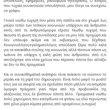
ιστοσελίδες, εφημερίδες, ραδιόφωνα τηλεοράσεις. Ο κόσμος
που τυχαία συναντούσα οπουδήποτε, μου έλεγε να συνεχίσω
να γράφω.
Γενικά νιώθω τυχερή που μέσα στη σαπίλα και στο χλωμό έως
μαύρο τοπίο των τοπικών κοινωνιών υπάρχουν και άνθρωποι
εκτός από τα ανθρωπόμορφα τέρατα. Νιώθω τυχερή που
άκουσα τη φωνή της συνείδησης μου να μου λέει προχώρα και
δεν υπέκυψα ακόμα και σε εκβιασμούς που δέχθηκα.
Κοινωνιολόγος/εγκληματολόγος σπούδασα ξέρω πολύ καλά
για τα κατακάθια ετούτης της κοινωνίας αλλά πίστευα πάντα ως
Ιωάννα ότι υπάρχει η καλή φύση του ανθρώπου. Από ό,τι
αποδείχτηκε στα τόσα χρόνια που πέρασαν τίποτα δεν αλλάζει
αν δεν το θες πραγματικά.
Και οι συναισθηματικά ανάπηροι είναι ανίκανοι να νιώσουν το
μεράκι και τη χαρά του δημιουργού. Είναι πολύ μικρό το μυαλό
τους για να σκεφτεί και να σχεδιάσει πόσο μάλλον να εκτιμήσει
όμορφα πράγματα γιατί πέρα από την προβοσκίδα της
αλαζονείας τους δε βλέπουν τίποτα άλλο.. Πραγματικά νιώθω
πολύ χαρούμενη που κατόρθωσα να φτάσω ως εδώ περνώντας
από χίλια μύρια κύματα μίσους από ορισμένους ευτυχώς!