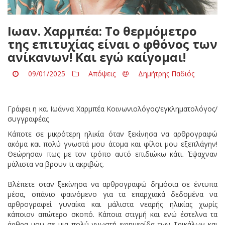
Ιωαν. Χαρμπέα: Το θερμόμετρο
της επιτυχίας είναι ο φθόνος των
ανίκανων! Και εγώ καίγομαι!
09/01/2025
Απόψεις
Δημήτρης Παδιός
Γράφει η κα. Ιωάννα Χαρμπέα Κοινωνιολόγος/εγκληματολόγος/
συγγραφέας
Κάποτε σε μικρότερη ηλικία όταν ξεκίνησα να αρθρογραφώ
ακόμα και πολύ γνωστά μου άτομα και φίλοι μου εξεπλάγην!
Θεώρησαν πως με τον τρόπο αυτό επιδιώκω κάτι. Έψαχναν
μάλιστα να βρουν τι ακριβώς.
Βλέπετε οταν ξεκίνησα να αρθρογραφώ δημόσια σε έντυπα
μέσα, σπάνιο φαινόμενο για τα επαρχιακά δεδομένα να
αρθρογραφεί γυναίκα και μάλιστα νεαρής ηλικίας χωρίς
κάποιον απώτερο σκοπό. Κάποια στιγμή και ενώ έστελνα τα
άρθρα μου σε μια πολύ γνωστή εφημερίδα των Τρικάλων και