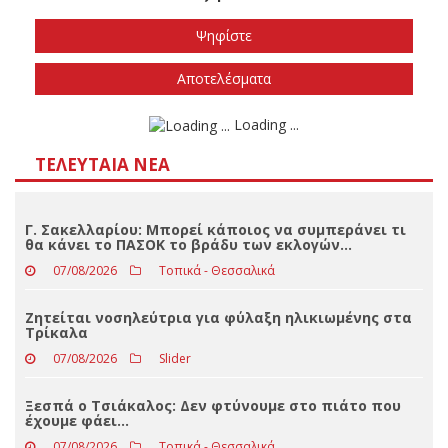
Loading ...
ΤΕΛΕΥΤΑΊΑ ΝΈΑ
Γ. Σακελλαρίου: Μπορεί κάποιος να συμπεράνει τι
θα κάνει το ΠΑΣΟΚ το βράδυ των εκλογών…
07/08/2026
Τοπικά - Θεσσαλικά
Ζητείται νοσηλεύτρια για φύλαξη ηλικιωμένης στα
Τρίκαλα
07/08/2026
Slider
Ξεσπά ο Τσιάκαλος: Δεν φτύνουμε στο πιάτο που
έχουμε φάει…
07/08/2026
Τοπικά - Θεσσαλικά
Η ΙΑΠΩΝΙΚΗ παραμένει Χορηγός Ονοματοδοσίας του
Α.Σ. Καρδίτσας για 4η διαδοχική χρονιά!
07/08/2026
Αθλητικά