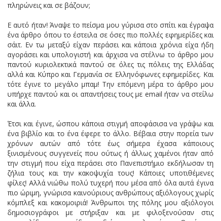
πληρώνεις και σε βάζουν;
Ε αυτό ήταν! Άναψε το πείσμα μου γύρισα στο σπίτι και έγραψα
ένα άρθρο όπου το έστειλα σε όσες πιο πολλές εφημερίδες και
σάιτ. Εν τω μεταξύ είχαν περάσει και κάποια χρόνια είχα ήδη
αγοράσει και υπολογιστή και άρχισα να στέλνω το άρθρο μου
παντού κυριολεκτικά παντού σε όλες τις πόλεις της Ελλάδας
αλλά και Κύπρο και Γερμανία σε Ελληνόφωνες εφημερίδες. Και
τότε έγινε το μεγάλο μπαμ! Την επόμενη μέρα το άρθρο μου
υπήρχε παντού και οι απαντήσεις τους με email ήταν να στείλω
και άλλα.
Έτσι και έγινε, ώσπου κάποια στιγμή αποφάσισα να γράψω και
ένα βιβλίο και το ένα έφερε το άλλο. Βέβαια στην πορεία των
χρόνων αυτών από τότε έως σήμερα έχασα κάποιους
ξινισμένους συγγενείς που ούτως ή άλλως χαμένοι ήταν από
την στιγμή που είχα περάσει στο Πανεπιστήμιο εκδήλωσαν τη
ζήλια τους και την κακοψυχία τους! Κάποιες υποτιθέμενες
φίλες! Αλλά νιώθω πολύ τυχερή που μέσα από όλα αυτά έγινα
πιο ώριμη, γνώρισα καινούριους ανθρώπους αξιόλογους χωρίς
κόμπλεξ και κακομοιριά! Άνθρωποι της πόλης μου αξιόλογοι
δημοσιογράφοι με στήριξαν και με φιλοξενούσαν στις