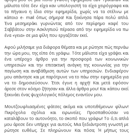
μάλιστα τότε δεν είχα καν υπολογιστή τα είχα χειρόγραφα και
τα πήγαινα η ίδια στην εφημερίδα, χωρίς να τα στέλνω με
κάποιο e- mail όπως σήμερα! Και ξεκίνησα πάρα πολύ απλά.
Ένα μεσημεράκι γυρνώντας από τον περίφημο καφέ του
Σαββάτου στην Ασκληπιού πέρασα από την εφημερίδα να πω
ένα «γεια» σε μια φίλη που εργαζόταν εκεί.
Αφού μιλήσαμε για διάφορα θέματα και με ρώτησε πώς περνάω
την ώρα μου, της είπα ότι γράφω. Τότε μάλιστα είχα γράψει και
ένα υπέροχο άρθρο για την προσφορά των κοινωνικών
υπηρεσιών και την επιτακτική ανάγκη της κοινωνίας για την
παγίωση και αναβάθμιση αυτών των υπηρεσιών. Ενδιαφέρον
μου απάντησε και με παρότρυνε να το πάω στην εφημερίδα για
να το δημοσιεύσουν. Έτσι έγινε η αρχή! Και μετά εφόσον
άρεσε στον κόσμο ζήτησαν και άλλα άρθρα μου! Και κάπου εκεί
ξεκινάει ένας ψυχολογικός πόλεμος εναντίον μου.
Μουτζουφλιασμένες φάτσες ακόμα και υποτιθέμενων φίλων!
Πικρόχολα σχόλια και ειρωνείες. Προσπαθούσαν να
καταλάβουν το αυτονόητο, το σκοπό που γράφω! Το ό,τι απλά
μου άρεσε δεν υπήρχε για αυτούς. Μια ξεδιάντροπη γνωστή με
ρώτησε ευθέως. Σε πληρώνουν Και πόσα; Ή μήπως τους