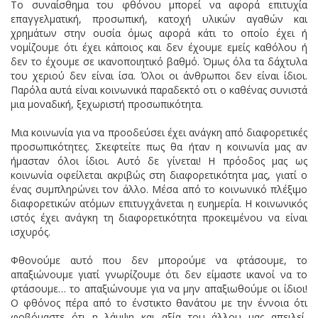
Το συναίσθημα του φθόνου μπορεί να αφορά επιτυχία
επαγγελματική, προσωπική, κατοχή υλικών αγαθών και
χρημάτων στην ουσία όμως αφορά κάτι το οποίο έχει ή
νομίζουμε ότι έχει κάποιος και δεν έχουμε εμείς καθόλου ή
δεν το έχουμε σε ικανοποιητικό βαθμό. Όμως όλα τα δάχτυλα
του χεριού δεν είναι ίσα. Όλοι οι άνθρωποι δεν είναι ίδιοι.
Παρόλα αυτά είναι κοινωνικά παραδεκτό οτι ο καθένας συνιστά
μια μοναδική, ξεχωριστή προσωπικότητα.
Μια κοινωνία για να προοδεύσει έχει ανάγκη από διαφορετικές
προσωπικότητες. Σκεφτείτε πως θα ήταν η κοινωνία μας αν
ήμασταν όλοι ίδιοι. Αυτό δε γίνεται! Η πρόοδος μας ως
κοινωνία οφείλεται ακριβώς στη διαφορετικότητα μας, γιατί ο
ένας συμπληρώνει τον άλλο. Μέσα από το κοινωνικό πλέξιμο
διαφορετικών ατόμων επιτυγχάνεται η ευημερία. Η κοινωνικός
ιστός έχει ανάγκη τη διαφορετικότητα προκειμένου να είναι
ισχυρός.
Φθονούμε αυτό που δεν μπορούμε να φτάσουμε, το
απαξιώνουμε γιατί γνωρίζουμε ότι δεν είμαστε ικανοί να το
φτάσουμε… το απαξιώνουμε για να μην απαξιωθούμε οι ίδιοι!
Ο φθόνος πέρα από το ένστικτο θανάτου με την έννοια ότι
φοβόμαστε ότι η λάμψη και αξία του άλλου μας απειλεί,