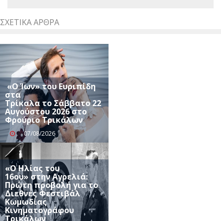
ΣΧΕΤΙΚΆ ΆΡΘΡΑ
«Ο Ίων» του Ευριπίδη
στα
Τρίκαλα το Σάββατο 22
Αυγούστου 2026 στο
Φρούριο Τρικάλων
07/08/2026
«Ο Ηλίας του
16ου» στην Αγρελιά:
Πρώτη προβολή για το
Διεθνές Φεστιβάλ
Κωμωδίας
Κινηματογράφου
Τρικάλων