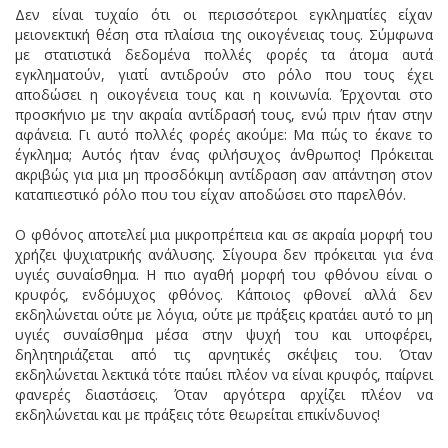
Δεν είναι τυχαίο ότι οι περισσότεροι εγκληματίες είχαν
μειονεκτική θέση στα πλαίσια της οικογένειας τους. Σύμφωνα
με στατιστικά δεδομένα πολλές φορές τα άτομα αυτά
εγκληματούν, γιατί αντιδρούν στο ρόλο που τους έχει
αποδώσει η οικογένεια τους και η κοινωνία. Έρχονται στο
προσκήνιο με την ακραία αντίδρασή τους, ενώ πριν ήταν στην
αφάνεια. Γι αυτό πολλές φορές ακούμε: Μα πώς το έκανε το
έγκλημα; Αυτός ήταν ένας φιλήσυχος άνθρωπος! Πρόκειται
ακριβώς για μια μη προσδόκιμη αντίδραση σαν απάντηση στον
καταπιεστικό ρόλο που του είχαν αποδώσει στο παρελθόν.
Ο φθόνος αποτελεί μια μικροπρέπεια και σε ακραία μορφή του
χρήζει ψυχιατρικής ανάλυσης. Σίγουρα δεν πρόκειται για ένα
υγιές συναίσθημα. Η πιο αγαθή μορφή του φθόνου είναι ο
κρυφός, ενδόμυχος φθόνος. Κάποιος φθονεί αλλά δεν
εκδηλώνεται ούτε με λόγια, ούτε με πράξεις κρατάει αυτό το μη
υγιές συναίσθημα μέσα στην ψυχή του και υποφέρει,
δηλητηριάζεται από τις αρνητικές σκέψεις του. Όταν
εκδηλώνεται λεκτικά τότε παύει πλέον να είναι κρυφός, παίρνει
φανερές διαστάσεις. Όταν αργότερα αρχίζει πλέον να
εκδηλώνεται και με πράξεις τότε θεωρείται επικίνδυνος!