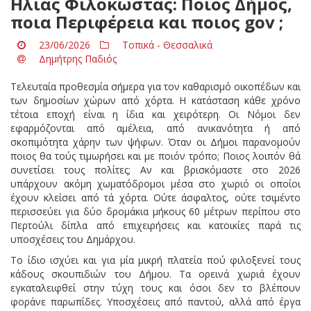
Ηλίας Φιλοκώστας: Ποιος Δήμος,
ποια Περιφέρεια και ποιος gov ;
23/06/2026
Τοπικά - Θεσσαλικά
Δημήτρης Παδιός
Τελευταία προθεσμία σήμερα για τον καθαρισμό οικοπέδων και
των δημοσίων χώρων από χόρτα. Η κατάσταση κάθε χρόνο
τέτοια εποχή είναι η ίδια και χειρότερη. Οι Νόμοι δεν
εφαρμόζονται από αμέλεια, από ανικανότητα ή από
σκοπιμότητα χάρην των ψήφων. Όταν οι Δήμοι παρανομούν
ποιος θα τούς τιμωρήσει και με ποιόν τρόπο; Ποιος λοιπόν θά
συνετίσει τους πολίτες; Αν και βρισκόμαστε στο 2026
υπάρχουν ακόμη χωματόδρομοι μέσα στο χωριό οι οποίοι
έχουν κλείσει από τά χόρτα. Ούτε άσφαλτος, ούτε τσιμέντο
περισσεύει για δύο δρομάκια μήκους 60 μέτρων περίπου στο
Περτούλι δίπλα από επιχειρήσεις και κατοικίες παρά τις
υποσχέσεις του Δημάρχου.
Το ίδιο ισχύει και για μία μικρή πλατεία πού φιλοξενεί τους
κάδους σκουπιδιών του Δήμου. Τα ορεινά χωριά έχουν
εγκαταλειφθεί στην τύχη τους και όσοι δεν το βλέπουν
φοράνε παρωπίδες. Υποσχέσεις από παντού, αλλά από έργα