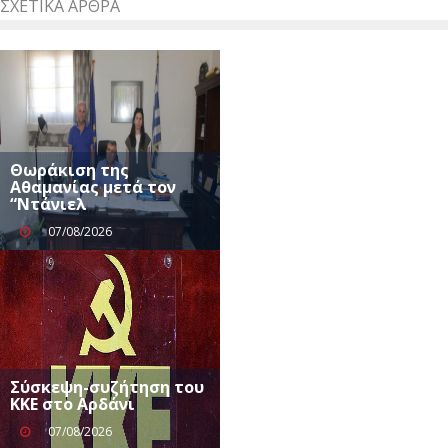
ΣΧΕΤΙΚΆ ΆΡΘΡΑ
Θωράκιση της
Αθαμανίας μετά τον
“Ντάνιελ
07/08/2026
Σύσκεψη-συζήτηση του
ΚΚΕ στο Αρδάνι
07/08/2026