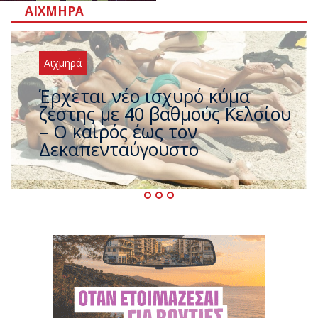
ΑΙΧΜΗΡΆ
Αιχμηρά
Άφαντος ο Τσίπρας… την ώρα
που η χώρα καίγεται