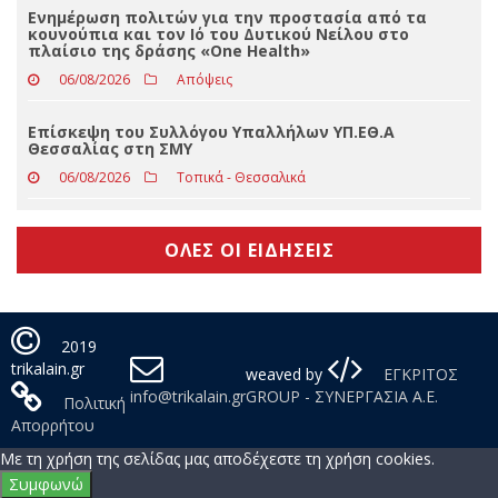
Έκτακτο: Πυρκαγιά ξέσπασε κοντά στους Αγίους
Αποστόλους
06/08/2026
Slider
Ενημέρωση πολιτών για την προστασία από τα
κουνούπια και τον Ιό του Δυτικού Νείλου στο
πλαίσιο της δράσης «One Health»
06/08/2026
Απόψεις
Επίσκεψη του Συλλόγου Υπαλλήλων ΥΠ.ΕΘ.Α
Θεσσαλίας στη ΣΜΥ
06/08/2026
Τοπικά - Θεσσαλικά
ΟΛΕΣ ΟΙ ΕΙΔΗΣΕΙΣ
2019
trikalain.gr
weaved by
ΕΓΚΡΙΤΟΣ
info@trikalain.gr
GROUP - ΣΥΝΕΡΓΑΣΙΑ Α.Ε.