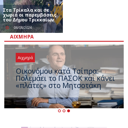
Στα Τρίκαλα και σε
χωριά οι παρεμβάσεις
του Δήμου Τρικκαίων
06/08/2026
ΑΙΧΜΗΡΆ
Αιχμηρά
Έρχεται νέο ισχυρό κύμα
ζέστης με 40 βαθμούς Κελσίου
– Ο καιρός έως τον
Δεκαπενταύγουστο