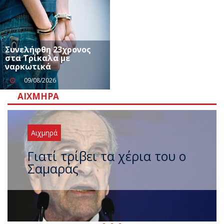
Συνελήφθη 23χρονος
στα Τρίκαλα με
ναρκωτικά
09/08/2026
ΑΙΧΜΗΡΆ
Αιχμηρά
Ξαναχτύπησαν