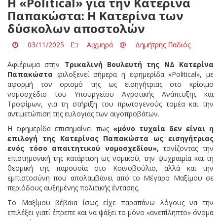
Η «Political» για την Κατερίνα
Παπακώστα: Η Κατερίνα των
δύσκολων αποστολών
03/11/2025
Αιχμηρά
Δημήτρης Παδιός
Αφιέρωμα στην
Τρικαλινή Βουλευτή της ΝΔ Κατερίνα
Παπακώστα
φιλοξενεί σήμερα η εφημερίδα «Political», με
αφορμή τον ορισμό της ως εισηγήτριας στο κρίσιμο
νομοσχέδιο του Υπουργείου Αγροτικής Ανάπτυξης και
Τροφίμων, για τη στήριξη του πρωτογενούς τομέα και την
αντιμετώπιση της ευλογιάς των αιγοπροβάτων.
Η εφημερίδα επισημαίνει πως
«μόνο τυχαία δεν είναι η
επιλογή της Κατερίνας Παπακώστα ως εισηγήτριας
ενός τόσο απαιτητικού νομοσχεδίου»,
τονίζοντας την
επιστημονική της κατάρτιση ως νομικού, την ψυχραιμία και τη
θεσμική της παρουσία στο Κοινοβούλιο, αλλά και την
εμπιστοσύνη που απολαμβάνει από το Μέγαρο Μαξίμου σε
περιόδους αυξημένης πολιτικής έντασης.
Το Μαξίμου βέβαια ίσως είχε παραπάνω λόγους να την
επιλέξει γιατί έπρεπε και να ψάξει το μόνο «ανεπίληπτο» όνομα