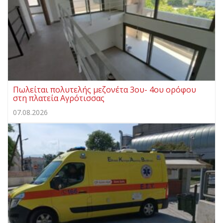
Πωλείται πολυτελής μεζονέτα 3ου- 4ου ορόφου
στη πλατεία Αγρότισσας
07.08.2026