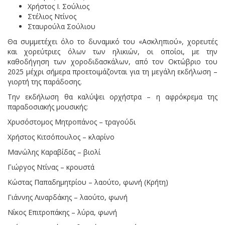
Χρήστος Ι. Σούλιος
Στέλιος Ντίνος
Σταυρούλα Σούλιου
Θα συμμετέχει όλο το δυναμικό του «Ασκληπιού», χορευτές
και χορεύτριες όλων των ηλικιών, οι οποίοι, με την
καθοδήγηση των χοροδιδασκάλων, από τον Οκτώβριο του
2025 μέχρι σήμερα προετοιμάζονται για τη μεγάλη εκδήλωση –
γιορτή της παράδοσης.
Την εκδήλωση θα καλύψει ορχήστρα – η αφρόκρεμα της
παραδοσιακής μουσικής:
Χρυσόστομος Μητροπάνος – τραγούδι
Χρήστος Κιτσόπουλος – κλαρίνο
Μανώλης Καραβίδας – βιολί
Γιώργος Ντίνας – κρουστά
Κώστας Παπαδημητρίου – λαούτο, φωνή (Κρήτη)
Γιάννης Λιναρδάκης – λαούτο, φωνή
Νίκος Επιτροπάκης – λύρα, φωνή