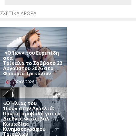
ΣΧΕΤΙΚΆ ΆΡΘΡΑ
«Ο Ίων» του Ευριπίδη
στα
Τρίκαλα το Σάββατο 22
Αυγούστου 2026 στο
Φρούριο Τρικάλων
07/08/2026
«Ο Ηλίας του
16ου» στην Αγρελιά:
Πρώτη προβολή για το
Διεθνές Φεστιβάλ
Κωμωδίας
Κινηματογράφου
Τρικάλων