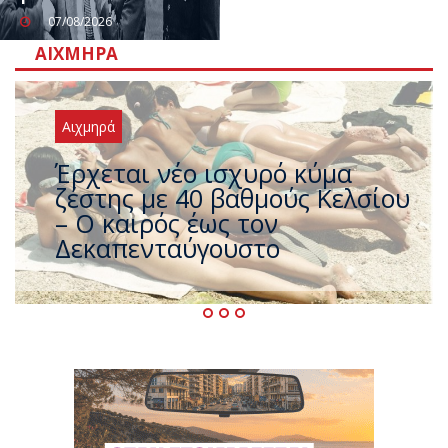
07/08/2026
ΑΙΧΜΗΡΆ
Αιχμηρά
Άφαντος ο Τσίπρας… την ώρα
που η χώρα καίγεται