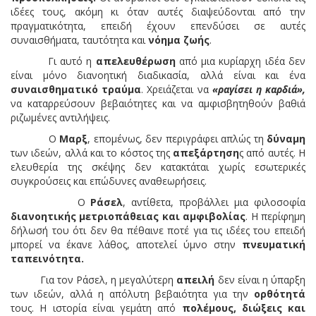
ιδέες τους, ακόμη κι όταν αυτές διαψεύδονται από την
πραγματικότητα, επειδή έχουν επενδύσει σε αυτές
συναισθήματα, ταυτότητα και
νόημα ζωής
.
Γι αυτό η
απελευθέρωση
από μια κυρίαρχη ιδέα δεν
είναι μόνο διανοητική διαδικασία, αλλά είναι και ένα
συναισθηματικό τραύμα
. Χρειάζεται να
«ραγίσει η καρδιά»,
να καταρρεύσουν βεβαιότητες και να αμφισβητηθούν βαθιά
ριζωμένες αντιλήψεις.
Ο
Μαρξ
, επομένως, δεν περιγράφει απλώς τη
δύναμη
των ιδεών, αλλά και το κόστος της
απεξάρτηση
ς από αυτές. Η
ελευθερία της σκέψης δεν κατακτάται χωρίς εσωτερικές
συγκρούσεις και επώδυνες αναθεωρήσεις.
Ο
Ράσελ
, αντίθετα, προβάλλει μια φιλοσοφία
διανοητικής μετριοπάθειας και αμφιβολίας
. Η περίφημη
δήλωσή του ότι δεν θα πέθαινε ποτέ για τις ιδέες του επειδή
μπορεί να έκανε λάθος, αποτελεί ύμνο στην
πνευματική
ταπεινότητα.
Για τον Ράσελ, η μεγαλύτερη
απειλή
δεν είναι η ύπαρξη
των ιδεών, αλλά η απόλυτη βεβαιότητα για την
ορθότητά
τους. Η ιστορία είναι γεμάτη από
πολέμους, διώξεις και