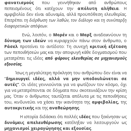
φανατισμούς
που γεννήθηκαν από ανθρώπους
πεπεισμένους ότι κατέχουν την
απόλυτη αλήθεια
. Η
αμφιβολία δεν είναι αδυναμία, αλλά προϋπόθεση ελευθερίας.
Επιτρέπει
τη διόρθωση των λαθών, τον διάλογο και τη συνύπαρξη
διαφορετικών απόψεων
.
Ενώ, λοιπόν, ο
Μορέν
και ο
Μαρξ
αναδεικνύουν τη
δύναμη των ιδεών
να κυριαρχούν πάνω στον άνθρωπο, ο
Ράσελ
προτείνει το αντίδοτο: Τη συνεχή
κριτική εξέταση
των πεποιθήσεών μας και την αποφυγή κάθε δογματισμού που
μετατρέπει τις ιδέες
από φάρους ελευθερίας σε μηχανισμούς
εξουσίας.
Ίσως η μεγαλύτερη πρόκληση του ανθρώπου δεν είναι να
“
δημιουργεί ιδέες, αλλά να μην υποδουλώνεται σε
αυτές”
. Οι ιδέες γεννιούνται για να φωτίζουν τον κόσμο, όχι
για να μετατρέπονται σε δόγματα που σκοτεινιάζουν την κρίση
μας. Όταν ο άνθρωπος ταυτίζεται απόλυτα με τις πεποιθήσεις
του, κινδυνεύει να χάσει την ικανότητα της
αμφιβολίας,
της
αυτοκριτικής
και της
αναθεώρησης
.
Η ιστορία διδάσκει ότι πολλές
ιδέες
που ξεκίνησαν ως
δυνάμεις απελευθέρωσης
κατέληξαν να λειτουργούν ως
μηχανισμοί χειραγώγησης και εξουσίας
.