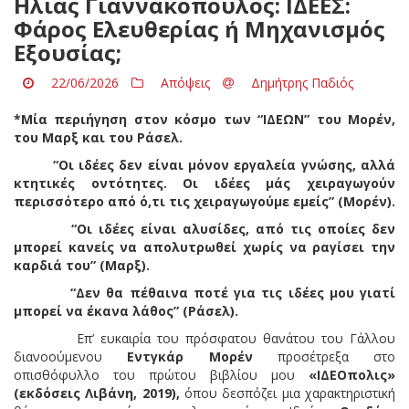
Hλίας Γιαννακόπουλος: ΙΔΕΕΣ:
Φάρος Ελευθερίας ή Μηχανισμός
Εξουσίας;
22/06/2026
Απόψεις
Δημήτρης Παδιός
*Μία περιήγηση στον κόσμο των “ΙΔΕΩΝ” του Μορέν,
του Μαρξ και του Ράσελ.
“Οι ιδέες δεν είναι μόνον εργαλεία γνώσης, αλλά
κτητικές οντότητες. Οι ιδέες μάς χειραγωγούν
περισσότερο από ό,τι τις χειραγωγούμε εμείς”
(Μορέν).
“Οι ιδέες είναι αλυσίδες, από τις οποίες δεν
μπορεί κανείς να απολυτρωθεί χωρίς να ραγίσει την
καρδιά του”
(Μαρξ).
“Δεν θα πέθαινα ποτέ για τις ιδέες μου γιατί
μπορεί να έκανα λάθος”
(Ράσελ).
Επ’ ευκαιρία του πρόσφατου θανάτου του Γάλλου
διανοούμενου
Εντγκάρ Μορέν
προσέτρεξα στο
οπισθόφυλλο του πρώτου βιβλίου μου
«ΙΔΕΟπολις»
(εκδόσεις Λιβάνη, 2019),
όπου δεσπόζει μια χαρακτηριστική