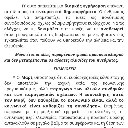
Γι’ αυτό απαιτείται μια
διαρκής εγρήγορση
απέναντι
στα ίδια μας τα
πνευματικά δημιουργήματα
. Ο άνθρωπος
οφείλει να αντιμετωπίζει τις ιδέες ως πολύτιμους
συνοδοιπόρους, όχι ως αδιαμφισβήτητους κυρίαρχους. Να τις
ελέγχει
, να τις
δοκιμάζει
στην πράξη, να τις
αναθεωρεί
όταν η πραγματικότητα τις διαψεύδει και να μην φοβάται να τις
εγκαταλείπει όταν παύουν να υπηρετούν την αλήθεια και την
ελευθερία.
Μόνο έτσι οι ιδέες παραμένουν φάροι προσανατολισμού
και δεν μετατρέπονται σε αόρατες αλυσίδες του πνεύματος.
ΣΗΜΕΙΩΣΕΙΣ
* Ο
Μαρξ
υποστήριζε ότι οι κυρίαρχες ιδέες κάθε εποχής
δεν αποτελούν την αρχική αιτία της κοινωνικής
πραγματικότητας, αλλά
παράγωγο των υλικών συνθηκών
και των παραγωγικών σχέσεων.
Η
«συνείδηση, κατά
τον Μαρξ, δεν καθορίζει το κοινωνικό είναι, αλλά το
κοινωνικό είναι καθορίζει τη συνείδηση»
. Επομένως,
σύμφωνα με τη μαρξιστική ερμηνεία. οι ιδεολογίες, οι
αντιλήψεις περί ελευθερίας, πατριωτισμού ή πολιτικής δράσης
αντανακλούν σε μεγάλο βαθμό τα συμφέροντα και τη θέση των