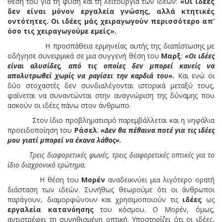
θέση του για τη φύση και τη λειτουργία των Ιδεών:
«Οι ιδέες
δεν είναι μόνον εργαλεία γνώσης, αλλά κτητικές
οντότητες. Οι ιδέες μάς χειραγωγούν περισσότερο απ’
όσο τις χειραγωγούμε εμείς».
Η προσπάθεια ερμηνείας αυτής της διαπίστωσης με
οδήγησε συνειρμικά σε μια συγγενή θέση του
Μαρξ
:
«Οι ιδέες
είναι αλυσίδες, από τις οποίες δεν μπορεί κανείς να
απολυτρωθεί χωρίς να ραγίσει την καρδιά του».
Και ενώ οι
δύο στοχαστές δεν συνδιαλέγονται ιστορικά μεταξύ τους,
φαίνεται να συναντώνται στην αναγνώριση της δύναμης που
ασκούν οι ιδέες πάνω στον άνθρωπο.
Στον ίδιο προβληματισμό παρεμβάλλεται και η νηφάλια
προειδοποίηση του
Ράσελ
:
«Δεν θα πέθαινα ποτέ για τις ιδέες
μου γιατί μπορεί να έκανα λάθος».
Τρεις διαφορετικές φωνές, τρεις διαφορετικές οπτικές για το
ίδιο διαχρονικό ερώτημα.
Η θέση του
Μορέν
αναδεικνύει μια λιγότερο ορατή
διάσταση των ιδεών. Συνήθως θεωρούμε ότι οι άνθρωποι
παράγουν, διαμορφώνουν και χρησιμοποιούν τις
ιδέες
ως
εργαλεία κατανόησης
του κόσμου. Ο Μορέν, όμως,
αντιστρέφει τη συνηθισμένη οπτική. Υποστηρίζει ότι οι ιδέες,