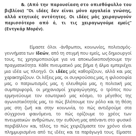
&.
(Από την παρουσίαση στο οπισθόφυλλο του
βιβλίου)
“Οι ιδέες δεν είναι μόνο εργαλεία γνώσης,
αλλά κτητικές οντότητες. Οι ιδέες μάς χειραγωγούν
περισσότερο από ό, τι τις χειραγωγούμε εμείς”
(Εντγκάρ Μορέν)
.
Είμαστε όλοι -άνθρωποι, κοινωνίες, πολιτισμός-
γεννήματα των
Ιδεών
, από τη στιγμή που εμείς, ως δημιουργοί
τους, τις χρησιμοποιούμε για να αποκωδικοποιήσουμε την
πραγματικότητα. Κάθε πνευματικό μας βήμα ή άλμα εμπεριέχει
μια ιδέα ως πλοηγό. Οι
ιδέες
μάς καθορίζουν, αλλά και μας
χαρακτηρίζουν. Οι λέξεις μας, οι συγκρούσεις μας, η φιλοσοφία
μας, ο πατριωτισμός μας, η ελευθερία μας, η πολιτική μας
συμπεριφορά, οι μηχανισμοί χειραγώγησης, ο τρόπος που
ερμηνεύουμε τον εσωτερικό μας κόσμο, το μέγεθος της
αγωνιστικότητάς μας, το πώς βλέπουμε τον ρόλο και τη θέση
μας στη ζωή και στην κοινωνία, το πώς αντιδρούμε στα
σύγχρονα φαινόμενα, το πώς ορίζουμε το χρέος των
πνευματικών ανθρώπων, την ευθύνη μας απέναντι στο φυσικό
περιβάλλον και, τέλος, το πώς χειριζόμαστε τον χρόνο είναι
πλημμυρισμένα από τις ιδέες και τα παράγωγά τους. Είμαστε