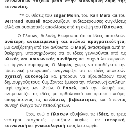
κοινωνικών τάξεων μέσα στην οικονομική δομή της
κοινωνίας.
** Οι θέσεις του
Edgar Morin
, του
Karl Marx
και του
Bertrand Russell
παρουσιάζουν ενδιαφέρουσες συγκλίσεις
αλλά και ουσιαστικές αποκλίσεις από τη σκέψη του
Πλάτωνα
.
Ο Πλάτων, δηλαδή, θεωρούσε ότι οι Ιδέες αποτελούν
ανώτερη, αντικειμενική και αιώνια πραγματικότητα,
μια ανεξάρτητη από τον άνθρωπο. Ο
Μαρξ
αντιστρέφει αυτή τη
θεώρηση, υποστηρίζοντας ότι οι ιδέες γεννιούνται από τις
υλικές και κοινωνικές συνθήκες
και συχνά λειτουργούν
ως όργανα κυριαρχίας. Ο
Μορέν,
χωρίς να αποδέχεται την
πλατωνική μεταφυσική, αναγνωρίζει ότι οι ιδέες αποκτούν
σχετική αυτονομία
και μπορούν να εξουσιάσουν τους
δημιουργούς τους, θυμίζοντας έμμεσα την πλατωνική αντίληψη
περί ισχύος των ιδεών. Ο
Ράσελ
, από την πλευρά του,
αντιμετωπίζει τις ιδέες με ορθολογικό και κριτικό πνεύμα,
απορρίπτοντας τις
απόλυτες βεβαιότητες
και ζητώντας
συνεχή έλεγχο των πεποιθήσεων.
Έτσι, ενώ ο
Πλάτων
εξυψώνει τις
Ιδέες
, οι τρεις
νεότεροι στοχαστές φωτίζουν κυρίως την
ιστορική,
κοινωνική
και
γνωσιολογική τ
ους λειτουργία.