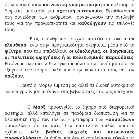
όταν αποκτήσουν
κοινωνική νομιμοποίηση
και πολιτισμική
διάρκεια, αποκτούν μια
σχετική αυτονομία
. Εγκαθίστανται
στη συνείδηση των ανθρώπων, οργανώνουν την αντίληψή
τους για την πραγματικότητα και
καθοδηγούν
τις επιλογές
τους.
Έτσι, ο άνθρωπος συχνά πιστεύει ότι σκέφτεται
ελεύθερα
, ενώ στην πραγματικότητα σκέφτεται μέσα από τα
φίλτρα
που του επιβάλλουν οι
ιδεολογίες, οι θρησκείες,
οι πολιτικές αφηγήσεις ή οι πολιτισμικές παραδόσεις
.
Η δύναμη των ιδεών δεν έγκειται μόνο στην ικανότητά τους να
εξηγούν τον κόσμο, αλλά και στην ικανότητά τους να τον
ορίζουν
.
Γι’ αυτό ο Μορέν έμμεσα μας καλεί σε διαρκή αυτοκριτική
και επαγρύπνηση απέναντι στις βεβαιότητες που μας κατέχουν.
Ο
Μαρξ
προσεγγίζει το ζήτημα από διαφορετική
αφετηρία, αλλά καταλήγει σε παρόμοια διαπίστωση για τη
δεσμευτική ισχύ των ιδεών. Η μεταφορά των
«αλυσίδων»
υποδηλώνει ότι οι ιδέες δεν αποτελούν απλώς νοητικά
σχήματα, αλλά
βαθιές ψυχικές και κοινωνικές
προσκολλήσεις.
Οι άνθρωποι δεν εγκαταλείπουν εύκολα τις