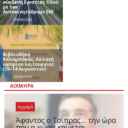
σύνδεση Εγνατίας Οδού
με τον
Αυτοκινητόδρομο Ε65
06/08/2026
Βιβλιοθήκη
Καλαμπάκας: Αλλαγή
ωραρίου λειτουργίας
(10–14 Αυγούστου)
06/08/2026
ΑΙΧΜΗΡΆ
Αιχμηρά
Άφαντος ο Τσίπρας… την ώρα
που η χώρα καίγεται