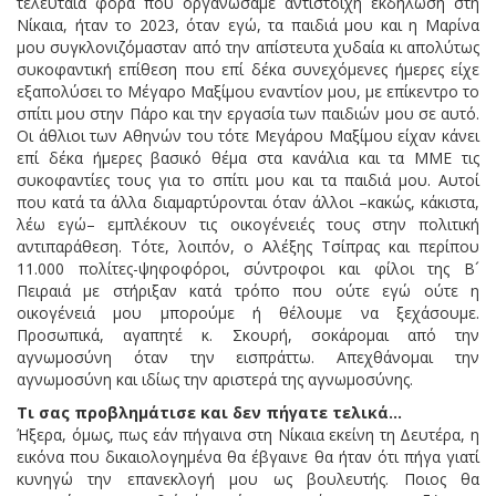
τελευταία φορά που οργανώσαμε αντίστοιχη εκδήλωση στη
Νίκαια, ήταν το 2023, όταν εγώ, τα παιδιά μου και η Μαρίνα
μου συγκλονιζόμασταν από την απίστευτα χυδαία κι απολύτως
συκοφαντική επίθεση που επί δέκα συνεχόμενες ήμερες είχε
εξαπολύσει το Μέγαρο Μαξίμου εναντίον μου, με επίκεντρο το
σπίτι μου στην Πάρο και την εργασία των παιδιών μου σε αυτό.
Οι άθλιοι των Αθηνών του τότε Μεγάρου Μαξίμου είχαν κάνει
επί δέκα ήμερες βασικό θέμα στα κανάλια και τα ΜΜΕ τις
συκοφαντίες τους για το σπίτι μου και τα παιδιά μου. Αυτοί
που κατά τα άλλα διαμαρτύρονται όταν άλλοι –κακώς, κάκιστα,
λέω εγώ– εμπλέκουν τις οικογένειές τους στην πολιτική
αντιπαράθεση. Τότε, λοιπόν, ο Αλέξης Τσίπρας και περίπου
11.000 πολίτες-ψηφοφόροι, σύντροφοι και φίλοι της Β´
Πειραιά με στήριξαν κατά τρόπο που ούτε εγώ ούτε η
οικογένειά μου μπορούμε ή θέλουμε να ξεχάσουμε.
Προσωπικά, αγαπητέ κ. Σκουρή, σοκάρομαι από την
αγνωμοσύνη όταν την εισπράττω. Απεχθάνομαι την
αγνωμοσύνη και ιδίως την αριστερά της αγνωμοσύνης.
Τι σας προβλημάτισε και δεν πήγατε τελικά…
Ήξερα, όμως, πως εάν πήγαινα στη Νίκαια εκείνη τη Δευτέρα, η
εικόνα που δικαιολογημένα θα έβγαινε θα ήταν ότι πήγα γιατί
κυνηγώ την επανεκλογή μου ως βουλευτής. Ποιος θα