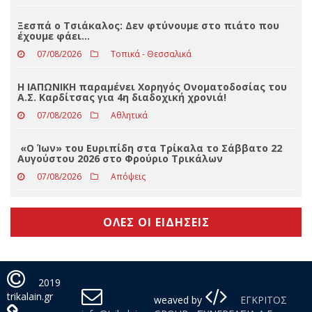
Η ΙΑΠΩΝΙΚΗ παραμένει Χορηγός Ονοματοδοσίας του
Α.Σ. Καρδίτσας για 4η διαδοχική χρονιά!
07/08/2026
Αθλητικά
«Ο Ίων» του Ευριπίδη στα Τρίκαλα το Σάββατο 22
Αυγούστου 2026 στο Φρούριο Τρικάλων
07/08/2026
Απόψεις
ΟΛΕΣ ΟΙ ΕΙΔΗΣΕΙΣ
2019
trikalain.gr
weaved by
ΕΓΚΡΙΤΟΣ
info@trikalain.gr
GROUP - ΣΥΝΕΡΓΑΣΙΑ Α.Ε.
Πολιτική
Απορρήτου
Με τη χρήση της σελίδας μας αποδέχεστε τη χρήση cookies.
Συμφωνώ