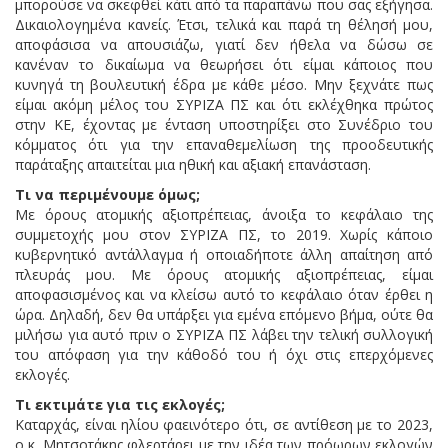
μπορούσε να σκεφθεί κάτι από τα παραπάνω που σας εξήγησα.
Δικαιολογημένα κανείς. Έτσι, τελικά και παρά τη θέλησή μου,
αποφάσισα να απουσιάζω, γιατί δεν ήθελα να δώσω σε
κανέναν το δικαίωμα να θεωρήσει ότι είμαι κάποιος που
κυνηγά τη βουλευτική έδρα με κάθε μέσο. Μην ξεχνάτε πως
είμαι ακόμη μέλος του ΣΥΡΙΖΑ ΠΣ και ότι εκλέχθηκα πρώτος
στην ΚΕ, έχοντας με ένταση υποστηρίξει στο Συνέδριο του
κόμματος ότι για την επαναθεμελίωση της προοδευτικής
παράταξης απαιτείται μια ηθική και αξιακή επανάσταση.
Τι να περιμένουμε όμως;
Με όρους ατομικής αξιοπρέπειας, άνοιξα το κεφάλαιο της
συμμετοχής μου στον ΣΥΡΙΖΑ ΠΣ, το 2019. Χωρίς κάποιο
κυβερνητικό αντάλλαγμα ή οποιαδήποτε άλλη απαίτηση από
πλευράς μου. Με όρους ατομικής αξιοπρέπειας, είμαι
αποφασισμένος και να κλείσω αυτό το κεφάλαιο όταν έρθει η
ώρα. Δηλαδή, δεν θα υπάρξει για εμένα επόμενο βήμα, ούτε θα
μιλήσω για αυτό πριν ο ΣΥΡΙΖΑ ΠΣ λάβει την τελική συλλογική
του απόφαση για την κάθοδό του ή όχι στις επερχόμενες
εκλογές.
Τι εκτιμάτε για τις εκλογές;
Καταρχάς, είναι ηλίου φαεινότερο ότι, σε αντίθεση με το 2023,
ο κ. Μητσοτάκης φλερτάρει με την ιδέα των πρόωρων εκλογών