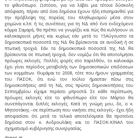
το φθινόπωρο. Ωστόσο, για να λάβει μια τέτοια δύσκολη
απόφαση, πέραν από όσα δημόσια έχουν ήδη επισημανθεί για
την πρόβλεψη της πορείας του πληθωρισμού μέσα στον
χειμώνα κ.λπ. ή τις συνέπειες για τη ΝΔ από ένα ενδεχόμενο
κόμμα Σαμαρά, θα πρέπει να γνωρίζει και πώς θα κυλήσουν οι
καλοκαιρινοί μήνες και κυρίως εάν μετά το 15Αύγουστο τα
δημοσκοπικά ποσοστά της ΝΔ θα βρίσκονται σε ανοδική ή σε
πτωτική τροχιά. Εάν τα δημοσκοπικά ποσοστά της ΝΔ θα
βρίσκονται σε πτωτική τροχιά, δεν νομίζω ότι θα αποτολμήσει
πρόωρες εκλογές. Πολλές φορές στο παρελθόν, το καλοκαίρι
έχει γίνει περίοδος μεταβολής των δημοσκοπικών επιδόσεων
των κομμάτων. Θυμάμαι το 2008, τότε που ήμουν γραμματέας
του ΠΑΣΟΚ, ότι ενώ τον Ιούλιο ήμασταν πίσω στις
δημοσκοπήσεις από τη ΝΔ, στις πρώτες δημοσκοπήσεις του
Σεπτεμβρίου είχαμε περάσει μπροστά. Σε κάθε περίπτωση,
πρόωρες εκλογές είτε το φθινόπωρο είτε τον Μάρτιο θα
συνεπάγονται διπλές εκλογές. Κατά τη γνώμη μου, δε, ο κ.
Μητσοτάκης –σε περίπτωση που νικήσει στις εκλογές– έχει ήδη
αποφασίσει ότι μετά τα τελικά αποτελέσματα θα προτείνει
δημόσια στον κ. Ανδρουλάκη και το ΠΑΣΟΚ-ΚΙΝΑΛ τον
σχηματισμό κυβέρνησης συνεργασίας.
dnews.gr