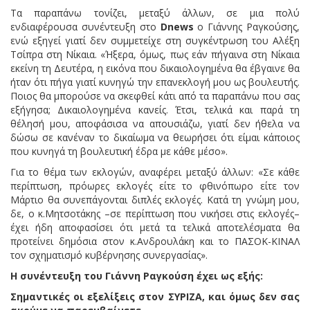
Τα παραπάνω τονίζει, μεταξύ άλλων, σε μια πολύ
ενδιαφέρουσα συνέντευξη στο
Dnews
ο Γιάννης Ραγκούσης,
ενώ εξηγεί γιατί δεν συμμετείχε στη συγκέντρωση του Αλέξη
Τσίπρα στη Νίκαια. «Ήξερα, όμως, πως εάν πήγαινα στη Νίκαια
εκείνη τη Δευτέρα, η εικόνα που δικαιολογημένα θα έβγαινε θα
ήταν ότι πήγα γιατί κυνηγώ την επανεκλογή μου ως βουλευτής.
Ποιος θα μπορούσε να σκεφθεί κάτι από τα παραπάνω που σας
εξήγησα; Δικαιολογημένα κανείς. Έτσι, τελικά και παρά τη
θέλησή μου, αποφάσισα να απουσιάζω, γιατί δεν ήθελα να
δώσω σε κανέναν το δικαίωμα να θεωρήσει ότι είμαι κάποιος
που κυνηγά τη βουλευτική έδρα με κάθε μέσο».
Για το θέμα των εκλογών, αναφέρει μεταξύ άλλων: «Σε κάθε
περίπτωση, πρόωρες εκλογές είτε το φθινόπωρο είτε τον
Μάρτιο θα συνεπάγονται διπλές εκλογές. Κατά τη γνώμη μου,
δε, ο κ.Μητσοτάκης –σε περίπτωση που νικήσει στις εκλογές–
έχει ήδη αποφασίσει ότι μετά τα τελικά αποτελέσματα θα
προτείνει δημόσια στον κ.Ανδρουλάκη και το ΠΑΣΟΚ-ΚΙΝΑΛ
τον σχηματισμό κυβέρνησης συνεργασίας».
Η συνέντευξη του Γιάννη Ραγκούση έχει ως εξής:
Σημαντικές οι εξελίξεις στον ΣΥΡΙΖΑ, και όμως δεν σας