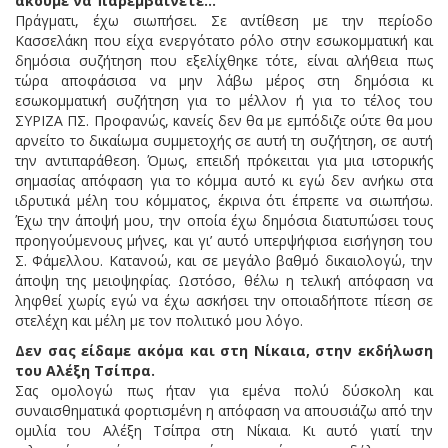
ακούμε να παρεμβαίνετε…
Πράγματι, έχω σιωπήσει. Σε αντίθεση με την περίοδο
Κασσελάκη που είχα ενεργότατο ρόλο στην εσωκομματική και
δημόσια συζήτηση που εξελίχθηκε τότε, είναι αλήθεια πως
τώρα αποφάσισα να μην λάβω μέρος στη δημόσια κι
εσωκομματική συζήτηση για το μέλλον ή για το τέλος του
ΣΥΡΙΖΑ ΠΣ. Προφανώς, κανείς δεν θα με εμπόδιζε ούτε θα μου
αρνείτο το δικαίωμα συμμετοχής σε αυτή τη συζήτηση, σε αυτή
την αντιπαράθεση. Όμως, επειδή πρόκειται για μια ιστορικής
σημασίας απόφαση για το κόμμα αυτό κι εγώ δεν ανήκω στα
ιδρυτικά μέλη του κόμματος, έκρινα ότι έπρεπε να σιωπήσω.
Έχω την άποψή μου, την οποία έχω δημόσια διατυπώσει τους
προηγούμενους μήνες, και γι’ αυτό υπερψήφισα εισήγηση του
Σ. Φάμελλου. Κατανοώ, και σε μεγάλο βαθμό δικαιολογώ, την
άποψη της μειοψηφίας. Ωστόσο, θέλω η τελική απόφαση να
ληφθεί χωρίς εγώ να έχω ασκήσει την οποιαδήποτε πίεση σε
στελέχη και μέλη με τον πολιτικό μου λόγο.
Δεν σας είδαμε ακόμα και στη Νίκαια, στην εκδήλωση
του Αλέξη Τσίπρα.
Σας ομολογώ πως ήταν για εμένα πολύ δύσκολη και
συναισθηματικά φορτισμένη η απόφαση να απουσιάζω από την
ομιλία του Αλέξη Τσίπρα στη Νίκαια. Κι αυτό γιατί την