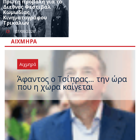
Πρώτη προβολή για το
Διεθνές Φεστιβάλ
Κωμωδίας
Κινηματογράφου
Τρικάλων
07/08/2026
ΑΙΧΜΗΡΆ
Αιχμηρά
Άφαντος ο Τσίπρας… την ώρα
που η χώρα καίγεται