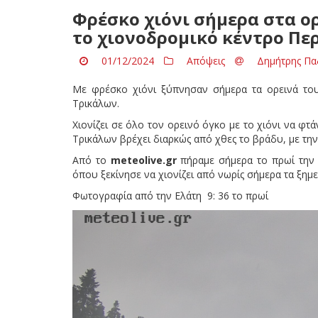
Φρέσκο χιόνι σήμερα στα ο
το χιονοδρομικό κέντρο Πε
01/12/2024
Απόψεις
Δημήτρης Πα
Με φρέσκο χιόνι ξύπνησαν σήμερα τα ορεινά του
Τρικάλων.
Χιονίζει σε όλο τον ορεινό όγκο με το χιόνι να φτ
Τρικάλων βρέχει διαρκώς από χθες το βράδυ, με τη
Από το
meteolive
.
gr
πήραμε σήμερα το πρωί την 
όπου ξεκίνησε να χιονίζει από νωρίς σήμερα τα ξημ
Φωτογραφία από την Ελάτη 9: 36 το πρωί