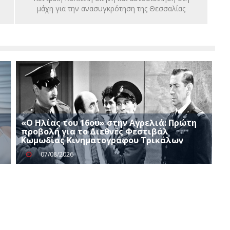
μάχη για την ανασυγκρότηση της Θεσσαλίας
«Ο Ηλίας του 16ου» στην Αγρελιά: Πρώτη
προβολή για το Διεθνές Φεστιβάλ
Κωμωδίας Κινηματογράφου Τρικάλων
07/08/2026