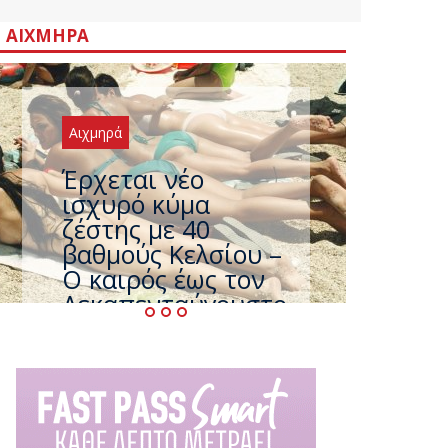
ΑΙΧΜΗΡΆ
Αιχμηρά
Άφαντος ο
Τσίπρας… την ώρα
που η χώρα
καίγεται