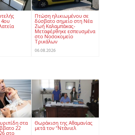
υτελής
Πτώση ηλικιωμένου σε
 4ου
δύσβατο σημείο στη Νέα
λατεία
Ζωή Καλαμπάκας-
Μεταφέρθηκε εσπευσμένα
στο Νοσοκομείο
Τρικάλων
06.08.2026
υριπίδη στα
Θωράκιση της Αθαμανίας
άββατο 22
μετά τον “Ντάνιελ
26 στο