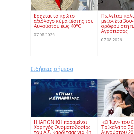
Ερχεται το πρώτο
Πωλείται πολ
αξιόλογο κύμα ζέστης του
μεζονέτα 3ου-
Αυγούστου έως 40°C
ορόφου στη π
Αγρότισσας
07.08.2026
07.08.2026
Ειδήσεις σήμερα
Η ΙΑΠΩΝΙΚΗ παραμένει
«Ο Ίων» του Ε
Χορηγός Ονοματοδοσίας
Τρίκαλα το Σ
του Α.Σ. Καρδίτσας για 4η
Αυγούστου 20