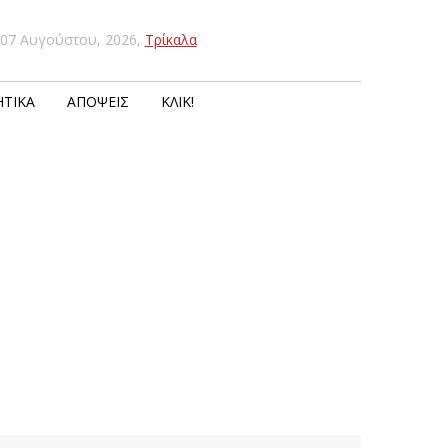
07 Αυγούστου, 2026
,
Τρίκαλα
ΤΙΚΆ
ΑΠΌΨΕΙΣ
ΚΛΙΚ!