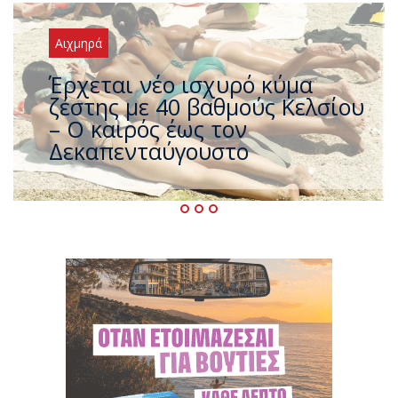
Αιχμηρά
Άφαντος ο Τσίπρας… την ώρα
που η χώρα καίγεται