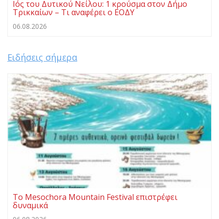
Ιός του Δυτικού Νείλου: 1 κρούσμα στον Δήμο
Τρικκαίων – Τι αναφέρει ο ΕΟΔΥ
06.08.2026
Ειδήσεις σήμερα
Το Mesochora Mountain Festival επιστρέφει
δυναμικά