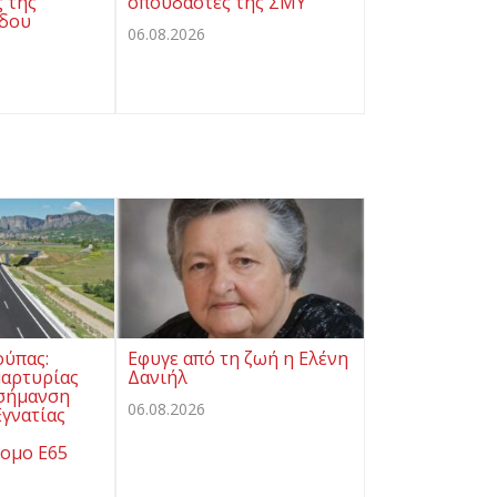
ς της
σπουδαστές της ΣΜΥ
όδου
06.08.2026
ούπας:
Εφυγε από τη ζωή η Ελένη
μαρτυρίας
Δανιήλ
 σήμανση
06.08.2026
γνατίας
ομο Ε65