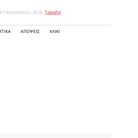
07 Αυγούστου, 2026
,
Τρίκαλα
ΤΙΚΆ
ΑΠΌΨΕΙΣ
ΚΛΙΚ!