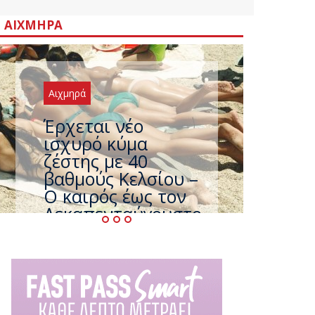
ΑΙΧΜΗΡΆ
Αιχμηρά
Άφαντος ο
Τσίπρας… την ώρα
που η χώρα
καίγεται