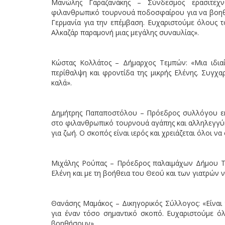
Μανώλης Γαραζανάκης – Σύνδεσμος ερασιτεχν
φιλανθρωπικό τουρνουά ποδοσφαίρου για να βοηθή
Γερμανία για την επέμβαση. Ευχαριστούμε όλους τ
Αλκαζάρ παραμονή μιας μεγάλης συναυλίας».
Κώστας Κολλάτος – Δήμαρχος Τεμπών: «Μια ιδιαί
περίθαλψη και φροντίδα της μικρής Ελένης. Συγχα
καλά».
Δημήτρης Παπαποστόλου – Πρόεδρος συλλόγου εκπ
στο φιλανθρωπικό τουρνουά αγάπης και αλληλεγγύης
για ζωή. Ο σκοπός είναι ιερός και χρειάζεται όλοι ν
Μιχάλης Ρούπας – Πρόεδρος παλαιμάχων Δήμου Τ
Ελένη και με τη βοήθεια του Θεού και των γιατρών να
Θανάσης Μαμάκος – Δικηγορικός Σύλλογος: «Είναι
για έναν τόσο σημαντικό σκοπό. Ευχαριστούμε ό
βοηθήσουν».