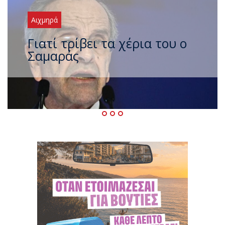
Αιχμηρά
Ξαναχτύπησαν