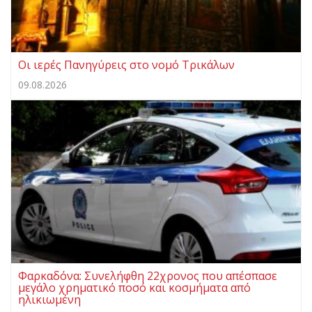
Οι ιερές Πανηγύρεις στο νομό Τρικάλων
09.08.2026
Φαρκαδόνα: Συνελήφθη 22χρονος που απέσπασε
μεγάλο χρηματικό ποσό και κοσμήματα από
ηλικιωμένη