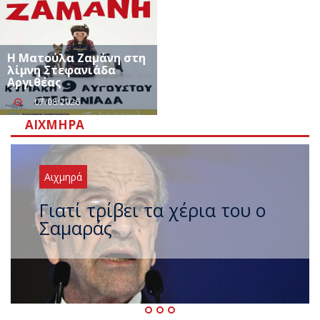
Η Ματούλα Ζαμάνη στη
λίμνη Στεφανιάδα
Αργιθέας
07/08/2026
ΑΙΧΜΗΡΆ
Αιχμηρά
Ξαναχτύπησαν