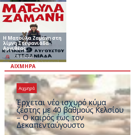
Η Ματούλα Ζαμάνη στη
λίμνη Στεφανιάδα
Αργιθέας
07/08/2026
ΑΙΧΜΗΡΆ
Αιχμηρά
Έρχεται νέο ισχυρό κύμα
ζέστης με 40 βαθμούς Κελσίου
– Ο καιρός έως τον
Δεκαπενταύγουστο