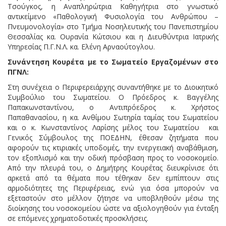
Τσούγκος, η Αναπληρώτρια Καθηγήτρια στο γνωστικό
αντικείμενο «Παθολογική Φυσιολογία του Ανθρώπου –
Πνευμονολογία» στο Τμήμα Νοσηλευτικής του Πανεπιστημίου
Θεσσαλίας κα. Ουρανία Κώτσιου και η Διευθύντρια Ιατρικής
Υπηρεσίας Π.Γ.Ν.Λ. κα. Ελένη Αρναούτογλου.
Συνάντηση Κουρέτα με το Σωματείο Εργαζομένων στο
ΠΓΝΛ:
Στη συνέχεια ο Περιφερειάρχης συναντήθηκε με το Διοικητικό
Συμβούλιο του Σωματείου. Ο Πρόεδρος κ. Βαγγέλης
Παπακωνσταντίνου, ο Αντιπρόεδρος κ. Χρήστος
Παπαθανασίου, η κα. Ανθίμου Σωτηρία ταμίας του Σωματείου
και ο κ. Κωνσταντίνος Λαρίσης μέλος του Σωματείου και
Γενικός Σύμβουλος της ΠΟΕΔΗΝ, έθεσαν ζητήματα που
αφορούν τις κτιριακές υποδομές, την ενεργειακή αναβάθμιση,
τον εξοπλισμό και την οδική πρόσβαση προς το νοσοκομείο.
Από την πλευρά του, ο Δημήτρης Κουρέτας διευκρίνισε ότι
αρκετά από τα θέματα που τέθηκαν δεν εμπίπτουν στις
αρμοδιότητες της Περιφέρειας, ενώ για όσα μπορούν να
εξεταστούν στο μέλλον ζήτησε να υποβληθούν μέσω της
διοίκησης του νοσοκομείου ώστε να αξιολογηθούν για ένταξη
σε επόμενες χρηματοδοτικές προσκλήσεις.