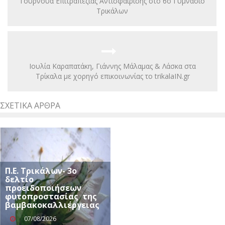
Τουρνουά Επιτραπέζιας Αντισφαίρισης στο 6ο Γυμνάσιο
Τρικάλων
Ιουλία Καραπατάκη, Γιάννης Μάλαμας & Λάσκα στα
Τρίκαλα με χορηγό επικοινωνίας το trikalaIN.gr
ΣΧΕΤΙΚΆ ΆΡΘΡΑ
Π.Ε. Τρικάλων- 3ο
δελτίο
προειδοποιήσεων
φυτοπροστασίας της
βαμβακοκαλλιέργειας
07/08/2026