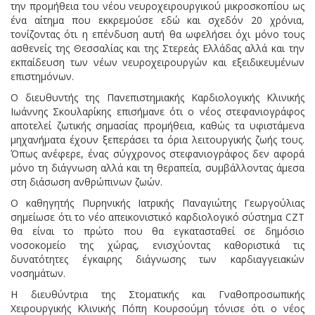
την προμήθεια του νέου νευροχειρουργικού μικροσκοπίου ως
ένα αίτημα που εκκρεμούσε εδώ και σχεδόν 20 χρόνια,
τονίζοντας ότι η επένδυση αυτή θα ωφελήσει όχι μόνο τους
ασθενείς της Θεσσαλίας και της Στερεάς Ελλάδας αλλά και την
εκπαίδευση των νέων νευροχειρουργών και εξειδικευμένων
επιστημόνων.
Ο διευθυντής της Πανεπιστημιακής Καρδιολογικής Κλινικής
Ιωάννης Σκουλαρίκης επισήμανε ότι ο νέος στεφανιογράφος
αποτελεί ζωτικής σημασίας προμήθεια, καθώς τα υφιστάμενα
μηχανήματα έχουν ξεπεράσει τα όρια λειτουργικής ζωής τους.
Όπως ανέφερε, ένας σύγχρονος στεφανιογράφος δεν αφορά
μόνο τη διάγνωση αλλά και τη θεραπεία, συμβάλλοντας άμεσα
στη διάσωση ανθρώπινων ζωών.
Ο καθηγητής Πυρηνικής Ιατρικής Παναγιώτης Γεωργούλιας
σημείωσε ότι το νέο απεικονιστικό καρδιολογικό σύστημα CZT
θα είναι το πρώτο που θα εγκατασταθεί σε δημόσιο
νοσοκομείο της χώρας, ενισχύοντας καθοριστικά τις
δυνατότητες έγκαιρης διάγνωσης των καρδιαγγειακών
νοσημάτων.
Η διευθύντρια της Στοματικής και Γναθοπροσωπικής
Χειρουργικής Κλινικής Πόπη Κουρσούμη τόνισε ότι ο νέος