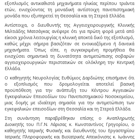
εξοπλισμός αντικαθιστά μηχανήματα ηλικίας περίπου τριάντα
ετών, ενισχύοντας τη μοναδική αντίστοιχη πανεπιστημιακή
μονάδα που εξυπηρετεί τη Θεσσαλία και τη Στερεά Ελλάδα.
Αντίστοιχα, ο διευθυντής της Αγγειοχειρουργικής Κλινικής
Μιλτιάδης Ματσάγκας ανέφερε ότι για πρώτη φορά μετά από
είκοσι χρόνια λειτουργίας η κλινική αποκτά δικό της εξοπλισμό,
καθώς μέχρι σήμερα βασιζόταν σε ενοικιαζόμενα ή δανεικά
μηχανήματα. Όπως είπε, η συγκεκριμένη προμήθεια θα
ενισχύσει σημαντικά τη δυνατότητα αντιμετώπισης σοβαρών
αγγειοχειρουργικών περιστατικών σε ολόκληρη την Κεντρική
Ελλάδα.
Ο καθηγητής Νευρολογίας Ευθύμιος Δαρδιώτης επισήμανε ότι
ο εξοπλισμός που δρομολογείται αποτελεί βασική
προϋπόθεση για την ανάπτυξη του Κέντρου Αγγειακών
Εγκεφαλικών Επεισοδίων του Πανεπιστημιακού Νοσοκομείου,
μιας δομής με ιδιαίτερη σημασία για την αντιμετώπιση των
εγκεφαλικών επεισοδίων στη Θεσσαλία και τη Στερεά Ελλάδα.
Στη συνάντηση παραβρέθηκαν επίσης ο Αναπληρωτής
Διοικητής του Π.Γ.Ν. Λάρισας κ. Κωνσταντίνος Γρηγορίου, ο
καθηγητής Ιατρικής Φυσικής και διευθυντής του Εργαστηρίου
Ιατρικής Πληροφορικής και Βιοϊατρικής Απεικόνισης κ. Ιωάννης