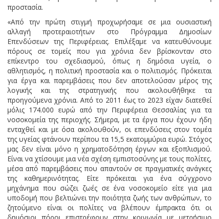
προστασία.
«Από την πρώτη στιγμή προχωρήσαμε σε μια ουσιαστική
αλλαγή προτεραιοτήτων στο Πρόγραμμα Δημοσίων
Επενδύσεων της Περιφέρειας. Επιλέξαμε να κατευθύνουμε
πόρους σε τομείς που για χρόνια δεν βρίσκονταν στο
επίκεντρο του σχεδιασμού, όπως η δημόσια υγεία, ο
αθλητισμός, η πολιτική προστασία και ο πολιτισμός. Πρόκειται
για έργα και παρεμβάσεις που δεν αποτελούσαν μέρος της
λογικής και της στρατηγικής που ακολουθήθηκε τα
προηγούμενα χρόνια. Από το 2011 έως το 2023 είχαν διατεθεί
μόλις 174.000 ευρώ από την Περιφέρεια Θεσσαλίας για τα
νοσοκομεία της περιοχής. Σήμερα, με τα έργα που έχουν ήδη
ενταχθεί και με όσα ακολουθούν, οι επενδύσεις στον τομέα
της υγείας φτάνουν περίπου τα 15,5 εκατομμύρια ευρώ. Στόχος
μας δεν είναι μόνο η χρηματοδότηση έργων και εξοπλισμού.
Είναι να χτίσουμε μια νέα σχέση εμπιστοσύνης με τους πολίτες,
μέσα από παρεμβάσεις που απαντούν σε πραγματικές ανάγκες
της καθημερινότητας. Είτε πρόκειται για ένα σύγχρονο
μηχάνημα που σώζει ζωές σε ένα νοσοκομείο είτε για μια
υποδομή που βελτιώνει την ποιότητα ζωής των ανθρώπων, το
ζητούμενο είναι οι πολίτες να βλέπουν έμπρακτα ότι οι
δημόσιοι πόροι επιστρέφουν στην κοινωνία με μετρήσιμο