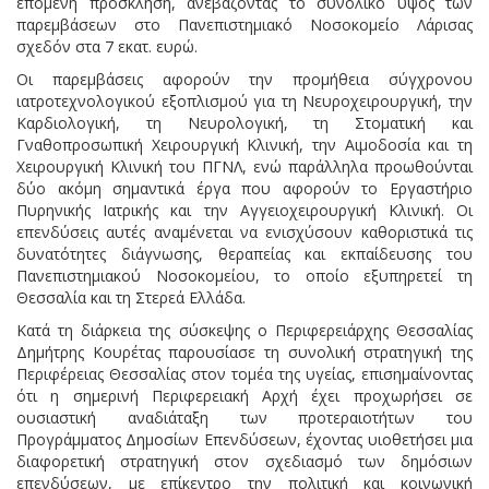
επόμενη πρόσκληση, ανεβάζοντας το συνολικό ύψος των
παρεμβάσεων στο Πανεπιστημιακό Νοσοκομείο Λάρισας
σχεδόν στα 7 εκατ. ευρώ.
Οι παρεμβάσεις αφορούν την προμήθεια σύγχρονου
ιατροτεχνολογικού εξοπλισμού για τη Νευροχειρουργική, την
Καρδιολογική, τη Νευρολογική, τη Στοματική και
Γναθοπροσωπική Χειρουργική Κλινική, την Αιμοδοσία και τη
Χειρουργική Κλινική του ΠΓΝΛ, ενώ παράλληλα προωθούνται
δύο ακόμη σημαντικά έργα που αφορούν το Εργαστήριο
Πυρηνικής Ιατρικής και την Αγγειοχειρουργική Κλινική. Οι
επενδύσεις αυτές αναμένεται να ενισχύσουν καθοριστικά τις
δυνατότητες διάγνωσης, θεραπείας και εκπαίδευσης του
Πανεπιστημιακού Νοσοκομείου, το οποίο εξυπηρετεί τη
Θεσσαλία και τη Στερεά Ελλάδα.
Κατά τη διάρκεια της σύσκεψης ο Περιφερειάρχης Θεσσαλίας
Δημήτρης Κουρέτας παρουσίασε τη συνολική στρατηγική της
Περιφέρειας Θεσσαλίας στον τομέα της υγείας, επισημαίνοντας
ότι η σημερινή Περιφερειακή Αρχή έχει προχωρήσει σε
ουσιαστική αναδιάταξη των προτεραιοτήτων του
Προγράμματος Δημοσίων Επενδύσεων, έχοντας υιοθετήσει μια
διαφορετική στρατηγική στον σχεδιασμό των δημόσιων
επενδύσεων, με επίκεντρο την πολιτική και κοινωνική