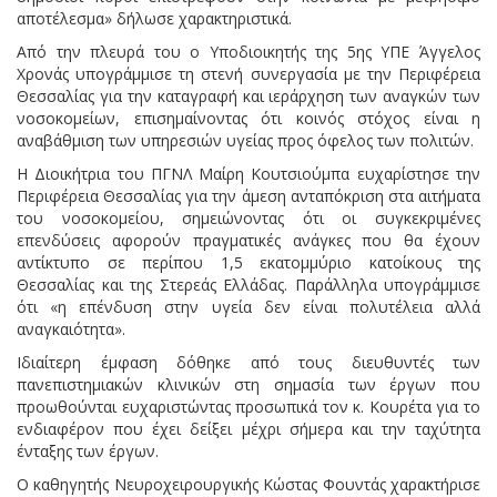
αποτέλεσμα» δήλωσε χαρακτηριστικά.
Από την πλευρά του ο Υποδιοικητής της 5ης ΥΠΕ Άγγελος
Χρονάς υπογράμμισε τη στενή συνεργασία με την Περιφέρεια
Θεσσαλίας για την καταγραφή και ιεράρχηση των αναγκών των
νοσοκομείων, επισημαίνοντας ότι κοινός στόχος είναι η
αναβάθμιση των υπηρεσιών υγείας προς όφελος των πολιτών.
Η Διοικήτρια του ΠΓΝΛ Μαίρη Κουτσιούμπα ευχαρίστησε την
Περιφέρεια Θεσσαλίας για την άμεση ανταπόκριση στα αιτήματα
του νοσοκομείου, σημειώνοντας ότι οι συγκεκριμένες
επενδύσεις αφορούν πραγματικές ανάγκες που θα έχουν
αντίκτυπο σε περίπου 1,5 εκατομμύριο κατοίκους της
Θεσσαλίας και της Στερεάς Ελλάδας. Παράλληλα υπογράμμισε
ότι «η επένδυση στην υγεία δεν είναι πολυτέλεια αλλά
αναγκαιότητα».
Ιδιαίτερη έμφαση δόθηκε από τους διευθυντές των
πανεπιστημιακών κλινικών στη σημασία των έργων που
προωθούνται ευχαριστώντας προσωπικά τον κ. Κουρέτα για το
ενδιαφέρον που έχει δείξει μέχρι σήμερα και την ταχύτητα
ένταξης των έργων.
Ο καθηγητής Νευροχειρουργικής Κώστας Φουντάς χαρακτήρισε