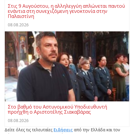
Στις 9 Αυγούστου, η αλληλεγγύη απλώνεται παντού
ενάντια στη συνεχιζόμενη γενοκτονία στην
Παλαιστίνη
08.08.2026
Στο βαθμό του Αστυνομικού Υποδιευθυντή
προήχθη ο Αριστοτέλης Σιακαβάρας
08.08.2026
Δείτε όλες τις τελευταίες
Ειδήσεις
από την Ελλάδα και τον