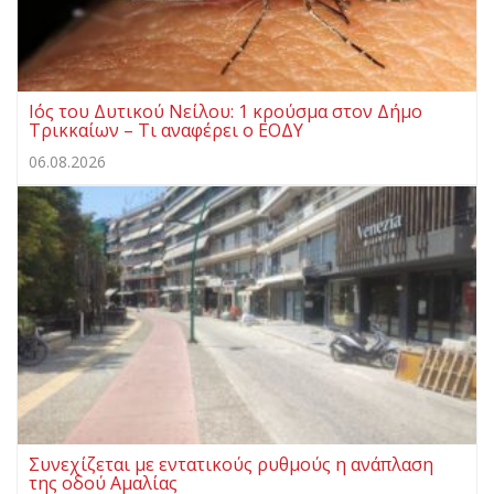
Ιός του Δυτικού Νείλου: 1 κρούσμα στον Δήμο
Τρικκαίων – Τι αναφέρει ο ΕΟΔΥ
06.08.2026
Συνεχίζεται με εντατικούς ρυθμούς η ανάπλαση
της οδού Αμαλίας