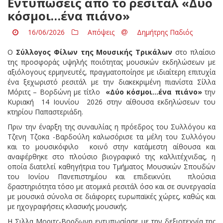
Εντυπώσεις από το ρεσιτάλ «Δύο
κόσμοι…ένα πιάνο»
16/06/2026
Απόψεις
Δημήτρης Παδιός
Ο
Σύλλογος Φίλων της Μουσικής Τρικάλων
στο πλαίσιο
της προσφοράς υψηλής ποιότητας μουσικών εκδηλώσεων με
αξιόλογους ερμηνευτές, πραγματοποίησε με ιδιαίτερη επιτυχία
ένα ξεχωριστό ρεσιτάλ με την διακεκριμένη πιανίστα Σίλλα
Μόριτς – Βορδώνη με τίτλο
«Δύο κόσμοι…ένα πιάνο»
την
Κυριακή 14 Ιουνίου
2026 στην αίθουσα εκδηλώσεων του
κτηρίου Παπαστεριάδη.
Πριν την έναρξη της συναυλίας η πρόεδρος του Συλλόγου κα
Τζενη Τζοκα -Βαρδούλη καλωσόρισε τα μέλη του Συλλόγου
και το μουσικόφιλο κοινό στην κατάμεστη αίθουσα και
αναφέρθηκε στο πλούσιο βιογραφικό της καλλιτέχνιδας, η
οποία διατελεί καθηγήτρια του Τμήματος Μουσικών Σπουδών
του Ιονίου Πανεπιστημίου και επιδεικνύει πλούσια
δραστηριότητα τόσο με ατομικά ρεσιτάλ όσο και σε συνεργασία
με μουσικά σύνολα σε διάφορες ευρωπαϊκές χώρες, καθώς και
με ηχογραφήσεις κλασικής μουσικής.
Η Σιλλα Μοριτς-Βορδωνη εντυπωσίασε με την δεξιοτεχνία της