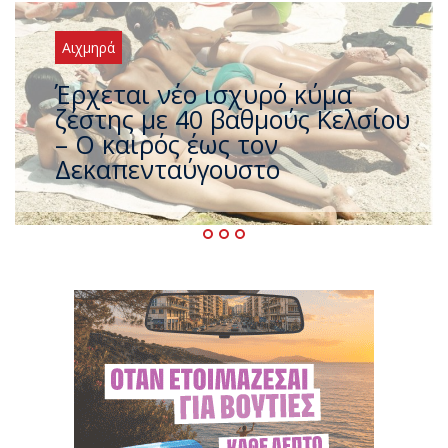
Αιχμηρά
Άφαντος ο Τσίπρας… την ώρα
που η χώρα καίγεται