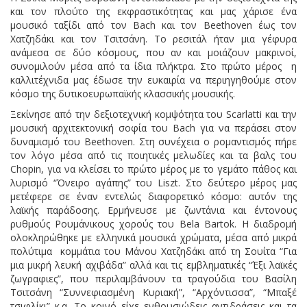
και τον πλούτο της εκφραστικότητας και μας χάρισε ένα
μουσικό ταξίδι από τον Bach και τον Beethoven έως τον
Χατζηδάκι και τον Τσιτσάνη. Το ρεσιτάλ ήταν μια γέφυρα
ανάμεσα σε δύο κόσμους, που αν και μοιάζουν μακρινοί,
συνομιλούν μέσα από τα ίδια πλήκτρα. Στο πρώτο μέρος η
καλλιτέχνιδα μας έδωσε την ευκαιρία να περιηγηθούμε στον
κόσμο της δυτικοευρωπαϊκής κλασσικής μουσικής.
Ξεκίνησε από την δεξιοτεχνική κομψότητα του Scarlatti και την
μουσική αρχιτεκτονική σοφία του Bach για να περάσει στον
δυναμισμό του Beethoven. Στη συνέχεια ο ρομαντισμός πήρε
τον λόγο μέσα από τις ποιητικές μελωδίες και τα βαλς του
Chopin, για να κλείσει το πρώτο μέρος με το γεμάτο πάθος και
λυρισμό “Όνειρο αγάπης” του Liszt. Στο δεύτερο μέρος μας
μετέφερε σε έναν εντελώς διαφορετικό κόσμο: αυτόν της
λαϊκής παράδοσης. Ερμήνευσε με ζωντάνια και έντονους
ρυθμούς Ρουμάνικους χορούς του Bela Bartok. Η διαδρομή
ολοκληρώθηκε με ελληνικά μουσικά χρώματα, μέσα από μικρά
πολύτιμα κομμάτια του Μάνου Χατζηδάκι από τη Σουίτα “Για
μια μικρή λευκή αχιβάδα” αλλά και τις εμβληματικές “Έξι λαϊκές
ζωγραφιες”, που περιλαμβάνουν τα τραγούδια του Βασίλη
Τσιτσάνη “Συννεφιασμένη Κυριακή”, “Αρχόντισσα”, “Μπαξέ
τσιφλίκι” κ.α. Το κοινό είχε ενθουσιώδεις αντιδράσεις και τα