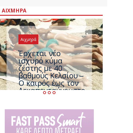
ΑΙΧΜΗΡΆ
Αιχμηρά
Άφαντος ο
Τσίπρας… την ώρα
που η χώρα
καίγεται