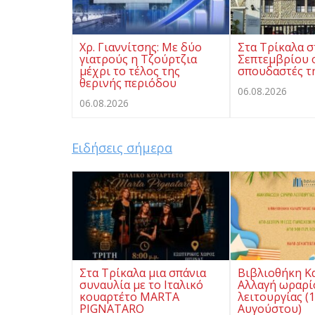
Χρ. Γιαννίτσης: Με δύο
Στα Τρίκαλα σ
γιατρούς η Τζούρτζια
Σεπτεμβρίου ο
μέχρι το τέλος της
σπουδαστές τ
θερινής περιόδου
06.08.2026
06.08.2026
Ειδήσεις σήμερα
Στα Τρίκαλα μια σπάνια
Βιβλιοθήκη Κ
συναυλία με το Ιταλικό
Αλλαγή ωραρί
κουαρτέτο MARTA
λειτουργίας (
PIGNATARO
Αυγούστου)