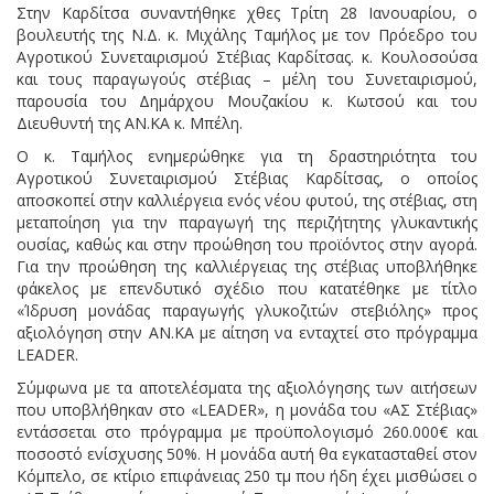
Στην Καρδίτσα συναντήθηκε χθες Τρίτη 28 Ιανουαρίου, ο
βουλευτής της Ν.Δ. κ. Μιχάλης Ταμήλος με τον Πρόεδρο του
Αγροτικού Συνεταιρισμού Στέβιας Καρδίτσας. κ. Κουλοσούσα
και τους παραγωγούς στέβιας – μέλη του Συνεταιρισμού,
παρουσία του Δημάρχου Μουζακίου κ. Κωτσού και του
Διευθυντή της ΑΝ.ΚΑ κ. Μπέλη.
Ο κ. Ταμήλος ενημερώθηκε για τη δραστηριότητα του
Αγροτικού Συνεταιρισμού Στέβιας Καρδίτσας, ο οποίος
αποσκοπεί στην καλλιέργεια ενός νέου φυτού, της στέβιας, στη
μεταποίηση για την παραγωγή της περιζήτητης γλυκαντικής
ουσίας, καθώς και στην προώθηση του προϊόντος στην αγορά.
Για την προώθηση της καλλιέργειας της στέβιας υποβλήθηκε
φάκελος με επενδυτικό σχέδιο που κατατέθηκε με τίτλο
«Ίδρυση μονάδας παραγωγής γλυκοζιτών στεβιόλης» προς
αξιολόγηση στην ΑΝ.ΚΑ με αίτηση να ενταχτεί στο πρόγραμμα
LEADER.
Σύμφωνα με τα αποτελέσματα της αξιολόγησης των αιτήσεων
που υποβλήθηκαν στο «LEADER», η μονάδα του «ΑΣ Στέβιας»
εντάσσεται στο πρόγραμμα με προϋπολογισμό 260.000€ και
ποσοστό ενίσχυσης 50%. Η μονάδα αυτή θα εγκατασταθεί στον
Κόμπελο, σε κτίριο επιφάνειας 250 τμ που ήδη έχει μισθώσει ο