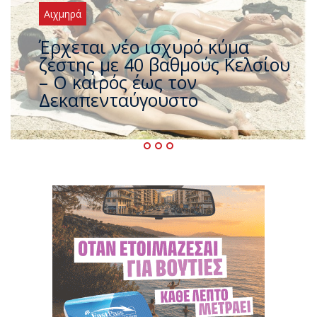
Αιχμηρά
Άφαντος ο Τσίπρας… την ώρα
που η χώρα καίγεται