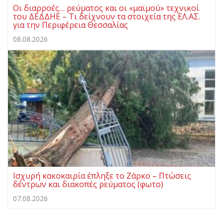
Οι διαρροές… ρεύματος και οι «μαϊμού» τεχνικοί
του ΔΕΔΔΗΕ – Τι δείχνουν τα στοιχεία της ΕΛ.ΑΣ.
για την Περιφέρεια Θεσσαλίας
08.08.2026
Ισχυρή κακοκαιρία έπληξε το Ζάρκο – Πτώσεις
δέντρων και διακοπές ρεύματος (φωτο)
07.08.2026