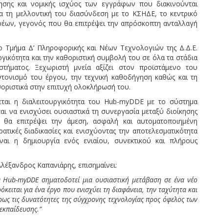
ησης και νομικής ισχύος των εγγράφων που διακινούνται
να τη μελλοντική του διασύνδεση με το ΚΣΗΔΕ, το κεντρικό
ρέων, γεγονός που θα επιτρέψει την απρόσκοπτη ανταλλαγή
στο Τμήμα Δ’ Πληροφορικής και Νέων Τεχνολογιών της Δ.Δ.Ε.
ργικότητα και την καθοριστική συμβολή του σε όλα τα στάδια
τήματος. Ξεχωριστή μνεία αξίζει στον προϊστάμενο του
ντονισμό του έργου, την τεχνική καθοδήγηση καθώς και τη
θοριστικά στην επιτυχή ολοκλήρωσή του.
ται η διαλειτουργικότητα του Hub-myDDE με το σύστημα
ι να ενισχύσει ουσιαστικά τη συνεργασία μεταξύ διοίκησης
θα επιτρέψει την άμεση, ασφαλή και αυτοματοποιημένη
ατικές διαδικασίες και ενισχύοντας την αποτελεσματικότητα
ίναι η δημιουργία ενός ενιαίου, συνεκτικού και πλήρους
Αλέξανδρος Καπανιάρης, επισημαίνει:
υ Hub-myDDE σηματοδοτεί μια ουσιαστική μετάβαση σε ένα νέο
όκειται για ένα έργο που ενισχύει τη διαφάνεια, την ταχύτητα και
ρως τις δυνατότητες της σύγχρονης τεχνολογίας προς όφελος των
εκπαίδευσης.”