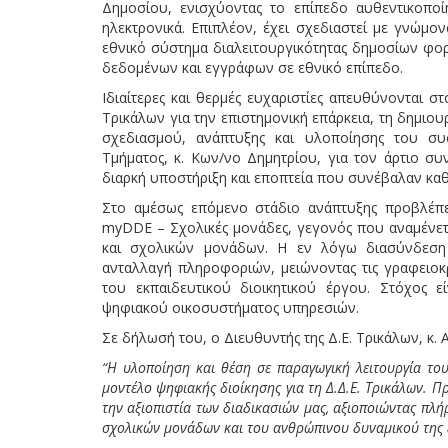
Δημοσίου, ενισχύοντας το επίπεδο αυθεντικοποί
ηλεκτρονικά. Επιπλέον, έχει σχεδιαστεί με γνώμο
εθνικό σύστημα διαλειτουργικότητας δημοσίων φο
δεδομένων και εγγράφων σε εθνικό επίπεδο.
Ιδιαίτερες και θερμές ευχαριστίες απευθύνονται 
Τρικάλων για την επιστημονική επάρκεια, τη δημιου
σχεδιασμού, ανάπτυξης και υλοποίησης του συσ
Τμήματος, κ. Κων/νο Δημητρίου, για τον άρτιο συ
διαρκή υποστήριξη και εποπτεία που συνέβαλαν κα
Στο αμέσως επόμενο στάδιο ανάπτυξης προβλέπε
myDDE – Σχολικές μονάδες, γεγονός που αναμένετα
και σχολικών μονάδων. Η εν λόγω διασύνδεση 
ανταλλαγή πληροφοριών, μειώνοντας τις γραφειοκρ
του εκπαιδευτικού διοικητικού έργου. Στόχος ε
ψηφιακού οικοσυστήματος υπηρεσιών.
Σε δήλωσή του, ο Διευθυντής της Δ.Ε. Τρικάλων, κ. 
“Η υλοποίηση και θέση σε παραγωγική λειτουργία το
μοντέλο ψηφιακής διοίκησης για τη Δ.Δ.Ε. Τρικάλων. Πρ
την αξιοπιστία των διαδικασιών μας, αξιοποιώντας πλή
σχολικών μονάδων και του ανθρώπινου δυναμικού της 