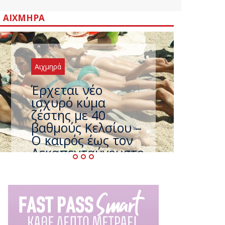
ΑΙΧΜΗΡΆ
Αιχμηρά
Άφαντος ο
Τσίπρας… την ώρα
που η χώρα
καίγεται