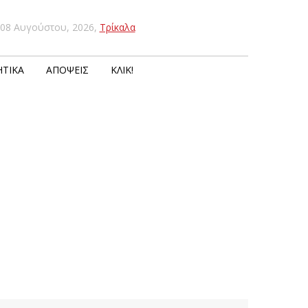
08 Αυγούστου, 2026
,
Τρίκαλα
ΤΙΚΆ
ΑΠΌΨΕΙΣ
ΚΛΙΚ!