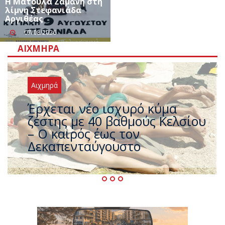
Η Ματούλα Ζαμάνη στη
λίμνη Στεφανιάδα
Αργιθέας
07/08/2026
ΑΙΧΜΗΡΆ
Αιχμηρά
Άφαντος ο Τσίπρας… την ώρα
που η χώρα καίγεται