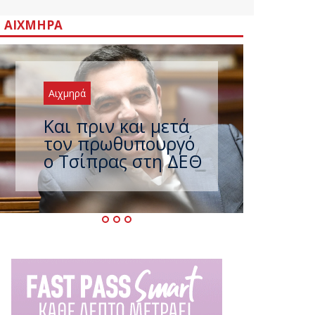
ΑΙΧΜΗΡΆ
Αιχμηρά
Έρχεται νέο
ισχυρό κύμα
ζέστης με 40
βαθμούς Κελσίου –
Ο καιρός έως τον
Δεκαπενταύγουστο