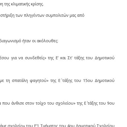
 της κλιματικής κρίσης.
 στήριξη των πληγέντων συμπολιτών μας από
 διαγωνισμό ήταν οι ακόλουθες:
ου για να συνδεθείς» της Ε’ και Στ’ τάξης του Δημοτικού
ε τη σπατάλη φαγητού» της Ε΄ τάξης του 15ου Δημοτικού
 που άνθισε στον τοίχο του σχολείου» της Ε΄ τάξης του 9ου
άμε σχολείο» του Ε’1 Τμήματος του 4ου Δημοτικού Σχολείου