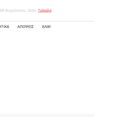
08 Αυγούστου, 2026
,
Τρίκαλα
ΤΙΚΆ
ΑΠΌΨΕΙΣ
ΚΛΙΚ!