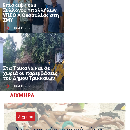
Επίσκεψη του
Συλλόγου Υπαλλήλων
ΥΠ.ΕΘ.Α Θεσσαλίας στη
ΣΜΥ
06/08/2026
Στα Τρίκαλα και σε
χωριά οι παρεμβάσεις
του Δήμου Τρικκαίων
06/08/2026
ΑΙΧΜΗΡΆ
Αιχμηρά
Άφαντος ο Τσίπρας… την ώρα