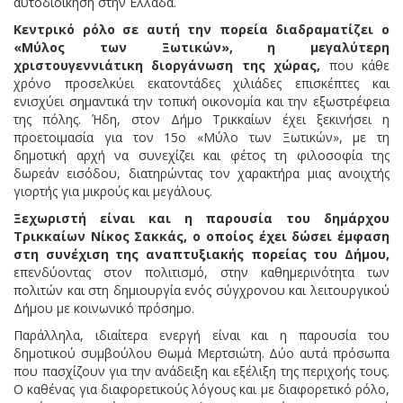
αυτοδιοίκηση στην Ελλάδα.
Κεντρικό ρόλο σε αυτή την πορεία διαδραματίζει ο
«Μύλος των Ξωτικών», η μεγαλύτερη
χριστουγεννιάτικη διοργάνωση της χώρας,
που κάθε
χρόνο προσελκύει εκατοντάδες χιλιάδες επισκέπτες και
ενισχύει σημαντικά την τοπική οικονομία και την εξωστρέφεια
της πόλης. Ήδη, στον Δήμο Τρικκαίων έχει ξεκινήσει η
προετοιμασία για τον 15ο «Μύλο των Ξωτικών», με τη
δημοτική αρχή να συνεχίζει και φέτος τη φιλοσοφία της
δωρεάν εισόδου, διατηρώντας τον χαρακτήρα μιας ανοιχτής
γιορτής για μικρούς και μεγάλους.
Ξεχωριστή είναι και η παρουσία του δημάρχου
Τρικκαίων Νίκος Σακκάς, ο οποίος έχει δώσει έμφαση
στη συνέχιση της αναπτυξιακής πορείας του Δήμου,
επενδύοντας στον πολιτισμό, στην καθημερινότητα των
πολιτών και στη δημιουργία ενός σύγχρονου και λειτουργικού
Δήμου με κοινωνικό πρόσημο.
Παράλληλα, ιδιαίτερα ενεργή είναι και η παρουσία του
δημοτικού συμβούλου Θωμά Μερτσιώτη. Δύο αυτά πρόσωπα
που πασχίζουν για την ανάδειξη και εξέλιξη της περιχοής τους.
Ο καθένας για διαφορετικούς λόγους και με διαφορετικό ρόλο,