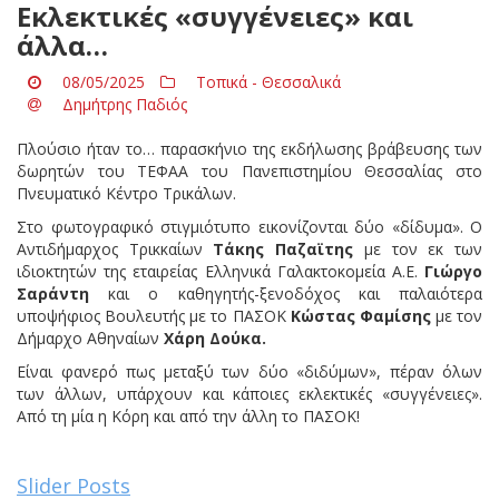
Εκλεκτικές «συγγένειες» και
άλλα…
08/05/2025
Τοπικά - Θεσσαλικά
Δημήτρης Παδιός
Πλούσιο ήταν το… παρασκήνιο της εκδήλωσης βράβευσης των
δωρητών του ΤΕΦΑΑ του Πανεπιστημίου Θεσσαλίας στο
Πνευματικό Κέντρο Τρικάλων.
Στο φωτογραφικό στιγμιότυπο εικονίζονται δύο «δίδυμα». Ο
Αντιδήμαρχος Τρικκαίων
Τάκης Παζαϊτης
με τον εκ των
ιδιοκτητών της εταιρείας Ελληνικά Γαλακτοκομεία Α.Ε.
Γιώργο
Σαράντη
και ο καθηγητής-ξενοδόχος και παλαιότερα
υποψήφιος Βουλευτής με το ΠΑΣΟΚ
Κώστας Φαμίσης
με τον
Δήμαρχο Αθηναίων
Χάρη Δούκα.
Είναι φανερό πως μεταξύ των δύο «διδύμων», πέραν όλων
των άλλων, υπάρχουν και κάποιες εκλεκτικές «συγγένειες».
Από τη μία η Κόρη και από την άλλη το ΠΑΣΟΚ!
Slider Posts