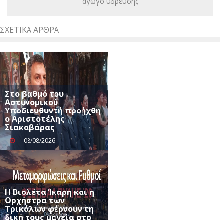
αγωγό ύδρευσης
ΣΧΕΤΙΚΆ ΆΡΘΡΑ
Στο βαθμό του
Αστυνομικού
Υποδιευθυντή προήχθη
ο Αριστοτέλης
Σιακαβάρας
08/08/2026
Η Βιολέτα Ίκαρη και η
Ορχήστρα των
Τρικάλων φέρνουν τη
δική τους μαγεία στο