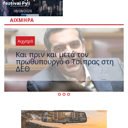
festival Pyli
08/08/2026
ΑΙΧΜΗΡΆ
Αιχμηρά
Έρχεται νέο ισχυρό κύμα
ζέστης με 40 βαθμούς Κελσίου
– Ο καιρός έως τον
Δεκαπενταύγουστο