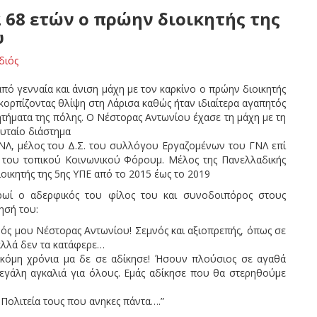
 68 ετών ο πρώην διοικητής της
υ
διός
από γενναία και άνιση μάχη με τον καρκίνο ο πρώην διοικητής
κορπίζοντας θλίψη στη Λάρισα καθώς ήταν ιδιαίτερα αγαπητός
ζητήματα της πόλης. Ο Νέστορας Αντωνίου έχασε τη μάχη με τη
υταίο διάστημα
NΛ, μέλος του Δ.Σ. του συλλόγου Eργαζομένων του ΓNΛ επί
του τοπικού Κοινωνικού Φόρουμ. Mέλος της Πανελλαδικής
οικητής της 5ης ΥΠΕ από το 2015 έως το 2019
ωί ο αδερφικός του φίλος του και συνοδοιπόρος στους
ησή του:
φός μου Νέστορας Αντωνίου! Σεμνός και αξιοπρεπής, όπως σε
 αλλά δεν τα κατάφερε…
κόμη χρόνια μα δε σε αδίκησε! Ήσουν πλούσιος σε αγαθά
μεγάλη αγκαλιά για όλους. Εμάς αδίκησε που θα στερηθούμε
 Πολιτεία τους που ανηκες πάντα….”