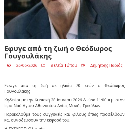
Eφυγε από τη ζωή ο Θεόδωρος
Γουγουλάκης
26/06/2026
Δελτία Τύπου
Δημήτρης Παδιός
Eφυγε από τη ζωή σε ηλικία 70 ετών ο Θεόδωρος
Γουγουλάκης
Κηδεύουμε την Κυριακή 28 Ιουνίου 2026 & ώρα 11:00 π.μ. στον
Ιερό Ναό Αγίου Αθανασίου Αγίας Μονής Τρικάλων.
Παρακαλούμε τους συγγενείς και φίλους όπως προσέλθουν
και συνοδεύσουν την εκφορά του.
Η ΣΥΖΥΓΟΣ: Ολυμπία