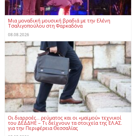
Μια μοναδική μουσική βραδιά με την Ελένη
Τσαλιγοπούλου στη Φαρκαδόνα
08.08.2026
Οι διαρροές… ρεύματος και οι «μαϊμού» τεχνικοί
του ΔΕΔΔΗΕ – Τι δείχνουν τα στοιχεία της ΕΛ.ΑΣ.
για την Περιφέρεια Θεσσαλίας